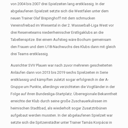
von 2004 bis 2007 drei Spielzeiten lang erstklassig. In der
abgelaufenen Spielzeit setzte sich die Westfalen unter dem
neuen Trainer Olaf Bispinghoff mit dem schmucken
Vereinsfreibad im Wiesental in der 2. Wasserball-Liga West vor
drei Reserveteams niederrheinischer Erstligaklubs an die
Tabellenspitze. Bei einem Aufstieg wäre Bochum gemeinsam
den Frauen und dem U18-Nachwuchs des Klubs dann mit gleich
drei Teams erstklassig.
Ausrichter SVV Plauen war nach zuvor mehreren gescheiterten
Anläufen dann von 2013 bis 2019 sechs Spielzeiten in Serie
erstklassig und kämpften zuletzt sogar erfolgreich in der A-
Gruppe um Punkte, allerdings verzichteten die Vogtländer in der
Folge auf ihren Bundesliga-Startplatz. Überregionale Bekanntheit
erreichte der Klub durch seine große Zuschauerkulissen im
heimischen Stadtbad, als wiederholt sogar Zusatztribünen
aufgebaut werden mussten. In der abgelaufenen Spielzeit war
setzte sich die Spitzenstädter unter Trainer Tamás Korpácsi in