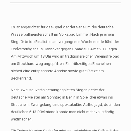
Es ist angerichtet für das Spiel vier der Serie um die deutsche
Wasserballmeisterschaft im Volksbad Limmer. Nach je einem
Sieg für beide Finalisten am vergangenen Wochenende führt der
Titelverteidiger aus Hannover gegen Spandau 04 mit 2:1 Siegen.
Am Mittwoch um 18 Uhr wird im traditionsreichen Vereinsfreibad
am Stockhardtweg angepfiffen. Ein frühzeitiges Erscheinen
sichert eine entspanntere Anreise sowie gute Plätze am
Beckenrand.
Nach zwei souverän herausgespielten Siegen geriet der
deutsche Meister am Sonntag in Berlin in Spiel drei etwas ins
Straucheln. Zwar gelang eine spektakuläre Aufholjagd, doch den
deutlichen 6:13-Rückstand konnte man nicht mehr vollständig
wettmachen.
Für Trainer Karsten Seehafer wird es „mitnichten ein Selbstläufer