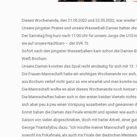
Dieses Wochenende, den 21.05.2022 und 22.05.2022, war wieder
Unsere jüngsten Pirates und unsere Wasserball-Damen hatten die M
Der Samstag fing kurz nach 11:00 Uhr für unsere Jungs der U10 
sie auf unsere Nachbarn – der SVK 72.
Sofort nach den jüngsten Wasserballern kam schon die Damen-Bun
Weiß Bochum.
Unsere Damen konnten das Spiel recht eindeutig für sich mit 13 :
Die Frauen-Mannschaft hatte ein wichtiges Wochenende vor sich, 
aus Bochum verlief nicht ganz so wie erwartet und man konnte 
Die Mannschaft wollte es aber dieses Wochenende noch besser ma
Die Mannschaften haben sich in den ersten beiden Vierteln nicht
sich aber peu à peu einen Vorspung ausarbeiten und gewannen das
Somit haben die Damen das Finale erreicht und spielen wie auch
Saison von vielen abgeschrieben, doch mit harter Arbeit, einer gu
George Triantafyllou dazu: “Ich möchte meiner Mannschaft gratulie
sowohl ins Pokafinale, als auch ins Finale der deutschen Meister