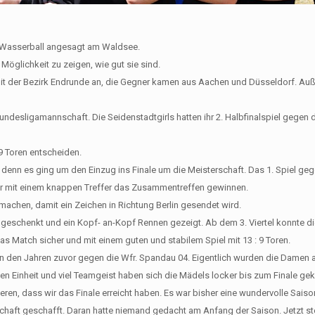
 Wasserball angesagt am Waldsee.
öglichkeit zu zeigen, wie gut sie sind.
mit der Bezirk Endrunde an, die Gegner kamen aus Aachen und Düsseldorf. Au
desligamannschaft. Die Seidenstadtgirls hatten ihr 2. Halbfinalspiel gegen 
 9 Toren entscheiden.
denn es ging um den Einzug ins Finale um die Meisterschaft. Das 1. Spiel ge
nur mit einem knappen Treffer das Zusammentreffen gewinnen.
chen, damit ein Zeichen in Richtung Berlin gesendet wird.
s geschenkt und ein Kopf- an-Kopf Rennen gezeigt. Ab dem 3. Viertel konnte 
 Match sicher und mit einem guten und stabilem Spiel mit 13 : 9 Toren.
 in den Jahren zuvor gegen die Wfr. Spandau 04. Eigentlich wurden die Damen
ten Einheit und viel Teamgeist haben sich die Mädels locker bis zum Finale ge
ren, dass wir das Finale erreicht haben. Es war bisher eine wundervolle Saiso
schaft geschafft. Daran hatte niemand gedacht am Anfang der Saison. Jetzt ste