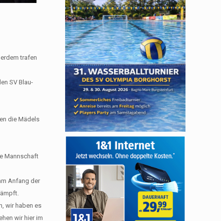
ßerdem trafen
den SV Blau-
gen die Mädels
die Mannschaft
 am Anfang der
kämpft.
n, wir haben es
hen wir hier im