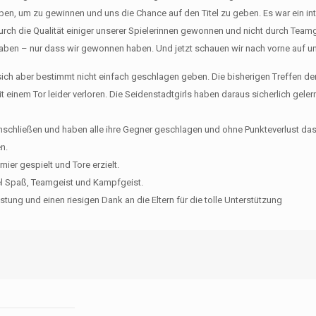
ben, um zu gewinnen und uns die Chance auf den Titel zu geben. Es war ein in
rch die Qualität einiger unserer Spielerinnen gewonnen und nicht durch Teamge
 haben – nur dass wir gewonnen haben. Und jetzt schauen wir nach vorne auf un
en sich aber bestimmt nicht einfach geschlagen geben. Die bisherigen Treffen de
inem Tor leider verloren. Die Seidenstadtgirls haben daraus sicherlich gelern
nschließen und haben alle ihre Gegner geschlagen und ohne Punkteverlust das
n.
ier gespielt und Tore erzielt.
iel Spaß, Teamgeist und Kampfgeist.
stung und einen riesigen Dank an die Eltern für die tolle Unterstützung