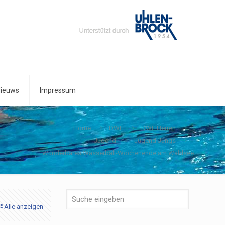
ieuws
Impressum
Home
DWL
DWL Herren
Jugend
Jugend Jungs
Wunderbares Wasserball-Wochenende am Waldsee
Alle anzeigen