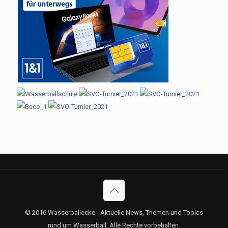
© 2016 Wasserballecke - Aktuelle News, Themen und Topics
rund um Wasserball. Alle Rechte vorbehalten.