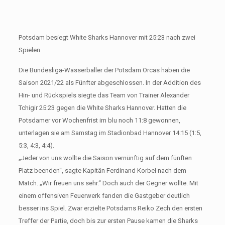
Potsdam besiegt White Sharks Hannover mit 25:23 nach zwei
Spielen
Die Bundesliga-Wasserballer der Potsdam Orcas haben die
Saison 2021/22 als Fünfter abgeschlossen. In der Addition des
Hin- und Rückspiels siegte das Team von Trainer Alexander
Tchigir 25:23 gegen die White Sharks Hannover. Hatten die
Potsdamer vor Wochenfrist im blu noch 11:8 gewonnen,
unterlagen sie am Samstag im Stadionbad Hannover 14:15 (1:5,
5:3, 4:3, 4:4).
„Jeder von uns wollte die Saison vernünftig auf dem fünften
Platz beenden“, sagte Kapitän Ferdinand Korbel nach dem
Match. „Wir freuen uns sehr.“ Doch auch der Gegner wollte. Mit
einem offensiven Feuerwerk fanden die Gastgeber deutlich
besser ins Spiel. Zwar erzielte Potsdams Reiko Zech den ersten
Treffer der Partie, doch bis zur ersten Pause kamen die Sharks