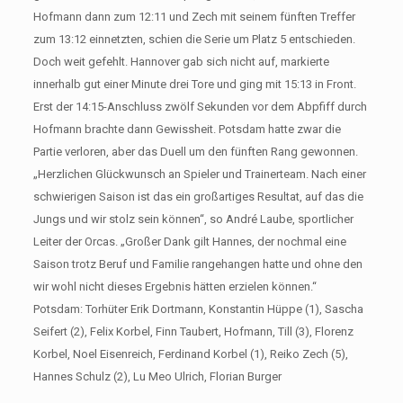
Hofmann dann zum 12:11 und Zech mit seinem fünften Treffer
zum 13:12 einnetzten, schien die Serie um Platz 5 entschieden.
Doch weit gefehlt. Hannover gab sich nicht auf, markierte
innerhalb gut einer Minute drei Tore und ging mit 15:13 in Front.
Erst der 14:15-Anschluss zwölf Sekunden vor dem Abpfiff durch
Hofmann brachte dann Gewissheit. Potsdam hatte zwar die
Partie verloren, aber das Duell um den fünften Rang gewonnen.
„Herzlichen Glückwunsch an Spieler und Trainerteam. Nach einer
schwierigen Saison ist das ein großartiges Resultat, auf das die
Jungs und wir stolz sein können“, so André Laube, sportlicher
Leiter der Orcas. „Großer Dank gilt Hannes, der nochmal eine
Saison trotz Beruf und Familie rangehangen hatte und ohne den
wir wohl nicht dieses Ergebnis hätten erzielen können.“
Potsdam: Torhüter Erik Dortmann, Konstantin Hüppe (1), Sascha
Seifert (2), Felix Korbel, Finn Taubert, Hofmann, Till (3), Florenz
Korbel, Noel Eisenreich, Ferdinand Korbel (1), Reiko Zech (5),
Hannes Schulz (2), Lu Meo Ulrich, Florian Burger