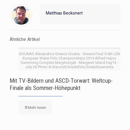
Matthias Beckonert
Ähnliche Artikel
GOUNAS Alexandros Greece Croatia - Greece Final 5-6th LEN
European Water Polo Championships 2014 Alfred Hajos
Swimming Complex Margitsziget - Margaret Island Day13 -
July 26 Photo A.Staccioli/Insidefoto/Deepbluemedia
Mit TV-Bildern und ASCD-Torwart: Weltcup-
Finale als Sommer-Höhepunkt
Mehr lesen