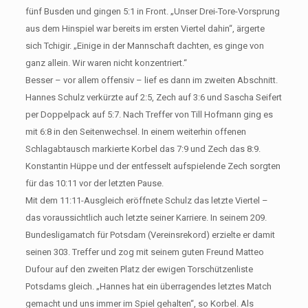
fünf Busden und gingen 5:1 in Front. „Unser Drei-Tore-Vorsprung
aus dem Hinspiel war bereits im ersten Viertel dahin“, ärgerte
sich Tchigir. „Einige in der Mannschaft dachten, es ginge von
ganz allein. Wir waren nicht konzentriert.“
Besser – vor allem offensiv – lief es dann im zweiten Abschnitt.
Hannes Schulz verkürzte auf 2:5, Zech auf 3:6 und Sascha Seifert
per Doppelpack auf 5:7. Nach Treffer von Till Hofmann ging es
mit 6:8 in den Seitenwechsel. In einem weiterhin offenen
Schlagabtausch markierte Korbel das 7:9 und Zech das 8:9.
Konstantin Hüppe und der entfesselt aufspielende Zech sorgten
für das 10:11 vor der letzten Pause.
Mit dem 11:11-Ausgleich eröffnete Schulz das letzte Viertel –
das voraussichtlich auch letzte seiner Karriere. In seinem 209.
Bundesligamatch für Potsdam (Vereinsrekord) erzielte er damit
seinen 303. Treffer und zog mit seinem guten Freund Matteo
Dufour auf den zweiten Platz der ewigen Torschützenliste
Potsdams gleich. „Hannes hat ein überragendes letztes Match
gemacht und uns immer im Spiel gehalten“, so Korbel. Als