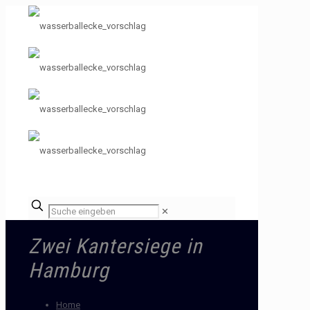
✕
Zwei Kantersiege in
Hamburg
Home