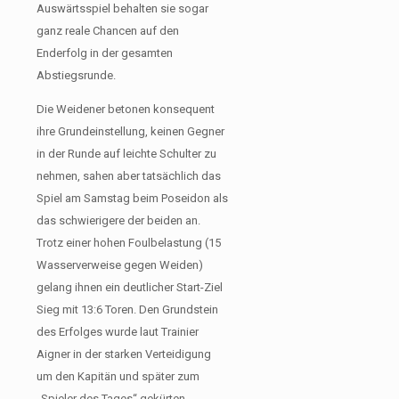
Auswärtsspiel behalten sie sogar
ganz reale Chancen auf den
Enderfolg in der gesamten
Abstiegsrunde.
Die Weidener betonen konsequent
ihre Grundeinstellung, keinen Gegner
in der Runde auf leichte Schulter zu
nehmen, sahen aber tatsächlich das
Spiel am Samstag beim Poseidon als
das schwierigere der beiden an.
Trotz einer hohen Foulbelastung (15
Wasserverweise gegen Weiden)
gelang ihnen ein deutlicher Start-Ziel
Sieg mit 13:6 Toren. Den Grundstein
des Erfolges wurde laut Trainier
Aigner in der starken Verteidigung
um den Kapitän und später zum
„Spieler des Tages“ gekürten