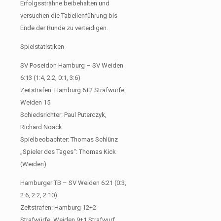
Erfolgssträhne beibehalten und
versuchen die Tabellenführung bis
Ende der Runde zu verteidigen.
Spielstatistiken
SV Poseidon Hamburg – SV Weiden
6:13 (1:4, 2:2, 0:1, 3:6)
Zeitstrafen: Hamburg 6+2 Strafwürfe,
Weiden 15
Schiedsrichter: Paul Puterczyk,
Richard Noack
Spielbeobachter: Thomas Schlünz
„Spieler des Tages“: Thomas Kick
(Weiden)
Hamburger TB – SV Weiden 6:21 (0:3,
2:6, 2:2, 2:10)
Zeitstrafen: Hamburg 12+2
Strafwürfe, Weiden 9+1 Strafwurf