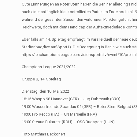
Gute Erinnerungen an Roter Stern haben die Berliner allerdings n
nach einer anfänglich klar kontrollierten Partie am Ende noch mit 
während der gesamten Saison den verlorenen Punkten gefühlt hin
Reichweite, doch mit dem Handicap der Auftaktniederlage konnten 
Ebenfalls am 14. Spieltag empfängt im Parallelduell der neue d
Stadionbad/live auf Sport1). Die Begegnung in Berlin wie auch sä
https://lenchampionsleague.eurovisionsports.tv/event/10/prelimi
Champions League 2021/2022
Gruppe B, 14. Spieltag
Dienstag, den 10: Mai 2022
18:15 Waspo 98 Hannover (GER) – Jug Dubrovnik (CRO)
19:00 Wasserfreunde Spandau 04 (GER) – Roter Stern Belgrad (S
19:00 Pro Recco (ITA) – CN Marseille (FRA)
19:00 Steaua Bukarest (ROU) – OSC Budapest (HUN)
Foto Matthias Beckonert