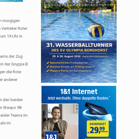
Am morgigen
Vertreter Roter
 um 19 Uhr in
Teams der Zug
 in der Gruppe B
gen die Rote
er anderer
in den beiden
gen Waspo 98
 beider Teams im
 als im