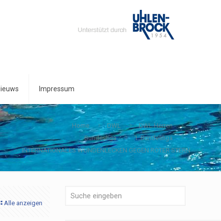
ieuws
Impressum
Home
DWL
DWL Herren
Bundesliga
1. Bundesliga
INTERNATIONALES WUNDENLECKEN GEGEN ROTER STERN
Alle anzeigen