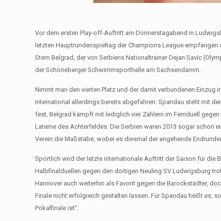
Vor dem ersten Play-off-Auftritt am Donnerstagabend in Ludwig
letzten Hauptrundenspieltag der Champions League empfangen die
Stern Belgrad, der von Serbiens Nationaltrainer Dejan Savic (Ol
der Schöneberger Schwimmsporthalle am Sachsendamm.
Nimmt man den vierten Platz und der damit verbundenen Einzug in d
international allerdings bereits abgefahren: Spandau steht mit de
fest, Belgrad kämpft mit lediglich vier Zählern im Fernduell ge
Laterne des Achterfeldes. Die Serbien waren 2013 sogar schon e
Verein die Maßstäbe, wobei es diesmal der angehende Endrunden
Sportlich wird der letzte internationale Auftritt der Saison für 
Halbfinalduellen gegen den dortigen Neuling SV Ludwigsburg tro
Hannover auch weiterhin als Favorit gegen die Barockstädter, do
Finale nicht erfolgreich gestalten lassen. Für Spandau heißt es, 
Pokalfinale ist“.