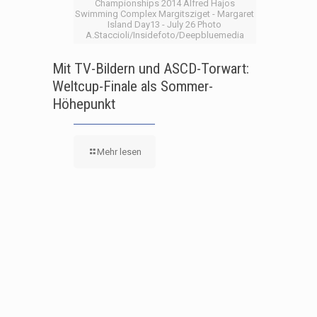
Championships 2014 Alfred Hajos
Swimming Complex Margitsziget - Margaret
Island Day13 - July 26 Photo
A.Staccioli/Insidefoto/Deepbluemedia
Mit TV-Bildern und ASCD-Torwart:
Weltcup-Finale als Sommer-
Höhepunkt
Mehr lesen