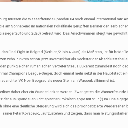
sburg müssen die Wasserfreunde Spandau 04 noch einmal international ran: 
 am Sonnabend im nationalen Pokalfinale gerupften Berliner den serbischen 
ympiasieger 2016 und 2020) betreut wird. Das Anschwimmen steigt wie gewohnt
as Final Eight in Belgrad (Serbien/2. bis 4. Juni) als Maßstab, ist für beide 
rzeit zehn Punkten schon jetzt unverrückbar als Sechster der Abschlusstabelle
gen den punkgleichen rumänischen Vertreter Steaua Bukarest zumindest noch ge
inmal Champions League-Sieger, doch einmal mehr setzt in der Hauptstadt ein
ausrichter VK Novi Beograd als neuer Stern am Wasserballhimmel ist.
die Berliner daher eher ein Wundenlecken werden. Zwar gelten die Wasserfreunde 
tz der aus Spandauer Sicht epischen Pokalschlappe mit 9:17 (!) im Finale ge
ch ohne eine deutliche Steigerung wird sich das prognostizierte Wiedersehen
so Trainer Petar Kovacevic, „aufzustehen und zeigen, dass man leistungsstärker