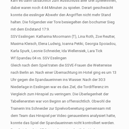
kam es dann tatsächlich zum Ausschluss aller drei Spielerinnen,
dabei waren noch 4:44 Minuten zu spielen. Derart geschwächt
konnte die esslinger Abwehr den Angriffen nicht mehr Stand
halten. Die folgenden vier Tore besiegelten den bochumer Sieg
mit dem Endstand 17:9.
SSV Esslingen: Katharina Moormann (T), Lina Roth, Zoe Reutter,
Maxima Kleisch, Elena Ludwig, Ioanna Petiki, Georgia Spoiadou,
Karla Spurk, Leonie Schneider, Ida Wellensiek, Lara Tick
Wf Spandau 04 vs. SSV Esslingen
Gleich nach dem Spiel traten die SSVE-Frauen die Weiterreise
nach Berlin an. Nach einer Übernachtung im Hotel ging es um 13
Uhr gegen die Spandauerinnen ins Wasser. Nach der 30:3
Niederlage in Esslingen war es das Ziel, die Tordifferenz im
Vergleich zum Hinspiel zu verringern. Die Überlegenheit der
Tabellenersten war von Beginn an offensichtlich. Obwohl die
Trainerin Iris Schneider zur Spielvorbereitung gemeinsam mit
dem Team das Hinspiel per Video genauestens analysiert hatte,
konnte das Spiel der Spandauerinnen nicht kontrolliert werden.