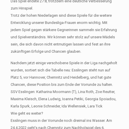
Das Spiel endete 27:8, trotzdem eine deutliche Verbesserung
zum Hinspiel.
Trotz der hohen Niederlagen sind diese Spiele für die weitere
Entwicklung unserer Bundesliga-Frauen enorm wichtig. Mit
jedem Spiel gegen stärkere Gegnerinnen sammeln sie Erfahrung
und Spielverständnis. Wir können sehr stolz auf unsere Mädels
sein, die sich davon nicht entmutigen lassen und fest an ihre
zukünftigen Erfolge und Chancen glauben.
Nachdem jetzt einige verschobene Spiele in der Liga nachgeholt
wurden, sortiert sich die Tabelle neu: Esslingen steht nun auf
Platz 5, vor Hannover, Chemnitz und Heidelberg, und hat gute
Chancen, diese Position bis zum Ende der Vorrunde zu halten.
SSV Esslingen: Katharina Moormann (T), Lina Roth, Zoe Reutter,
Maxima Kleisch, Elena Ludwig, Ioanna Petiki, Georgia Spoiadou,
Karla Spurk, Leonie Schneider, Ida Wellensiek, Lara Tick
Wie geht es weiter?
Esslingen muss in der Vorrunde noch dreimal ins Wasser. Am
24.4.2022 geht’s nach Chemnitz zum Nachholspiel des 6.