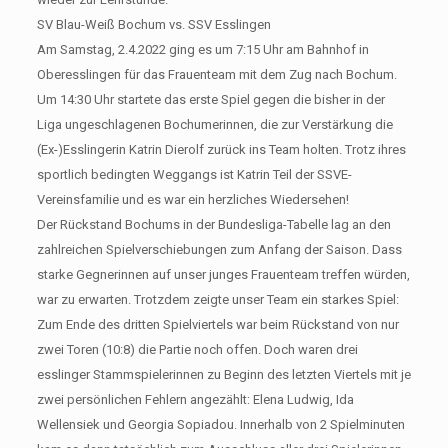
SV Blau-Weiß Bochum vs. SSV Esslingen
Am Samstag, 2.4.2022 ging es um 7:15 Uhr am Bahnhof in
Oberesslingen für das Frauenteam mit dem Zug nach Bochum.
Um 14:30 Uhr startete das erste Spiel gegen die bisher in der
Liga ungeschlagenen Bochumerinnen, die zur Verstärkung die
(Ex-)Esslingerin Katrin Dierolf zurück ins Team holten. Trotz ihres
sportlich bedingten Weggangs ist Katrin Teil der SSVE-
Vereinsfamilie und es war ein herzliches Wiedersehen!
Der Rückstand Bochums in der Bundesliga-Tabelle lag an den
zahlreichen Spielverschiebungen zum Anfang der Saison. Dass
starke Gegnerinnen auf unser junges Frauenteam treffen würden,
war zu erwarten. Trotzdem zeigte unser Team ein starkes Spiel:
Zum Ende des dritten Spielviertels war beim Rückstand von nur
zwei Toren (10:8) die Partie noch offen. Doch waren drei
esslinger Stammspielerinnen zu Beginn des letzten Viertels mit je
zwei persönlichen Fehlern angezählt: Elena Ludwig, Ida
Wellensiek und Georgia Sopiadou. Innerhalb von 2 Spielminuten