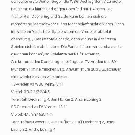
schlechte erste Viertel. Gegen die WSG Vest lag der TV zu ersten
Pause mit 0:3 hinten und gegen Coesfeld mit 1:4 Toren. Die
Trainer Ralf Dechering und Guido Kuhn können sich die
momentane Startschwäche Ihrer Mannschaft nicht erklären. Denn
im weiteren Verlauf der Spiele waren die Vredener absolut
ebenbürtig. „ Das ist total Schade, dass wir uns in den letzen
Spielen nicht belohnt haben. Die Partien hätten wir durchaus alle
gewinnen können“, so Spielertrainer Ralf Dechering.
Am kommenden Donnertag empfängt der TV-Vreden den SV
Münster 91 im heimischen Bad. Anwurf ist um 20:30. Zuschauer
sind wieder herzlich willkommen.
TV-Vreden vs WSG Vest2: 8:11
Viertel: 0:3/2:1/2:2/4/5
Tore: Ralf Dechering 4, Jan Höfker 2, Andre Lösing 2
SC Coesfeld vs TV-Vreden: 13:11
Viertel: 4:1/ 3:3/ 5:3/ 1:4
Tore: Tobias Gewers 1, Jan Höfker 2, Ralf Dechering 2, Jens
Laurich 2, Andre Lösing 4