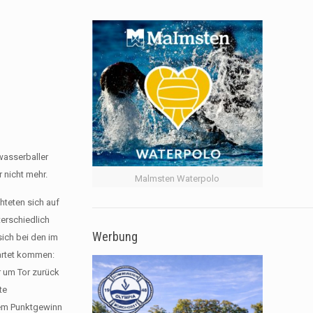
wasserballer
 nicht mehr.
Malmsten Waterpolo
hteten sich auf
terschiedlich
Werbung
ich bei den im
wartet kommen:
r um Tor zurück
te
inem Punktgewinn