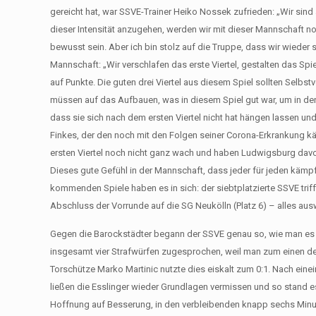
gereicht hat, war SSVE-Trainer Heiko Nossek zufrieden: „Wir sind
dieser Intensität anzugehen, werden wir mit dieser Mannschaft n
bewusst sein. Aber ich bin stolz auf die Truppe, dass wir wieder
Mannschaft: „Wir verschlafen das erste Viertel, gestalten das S
auf Punkte. Die guten drei Viertel aus diesem Spiel sollten Selbst
müssen auf das Aufbauen, was in diesem Spiel gut war, um in d
dass sie sich nach dem ersten Viertel nicht hat hängen lassen und
Finkes, der den noch mit den Folgen seiner Corona-Erkrankung käm
ersten Viertel noch nicht ganz wach und haben Ludwigsburg dav
Dieses gute Gefühl in der Mannschaft, dass jeder für jeden käm
kommenden Spiele haben es in sich: der siebtplatzierte SSVE trif
Abschluss der Vorrunde auf die SG Neukölln (Platz 6) – alles aus
Gegen die Barockstädter begann der SSVE genau so, wie man es s
insgesamt vier Strafwürfen zugesprochen, weil man zum einen de
Torschütze Marko Martinic nutzte dies eiskalt zum 0:1. Nach ein
ließen die Esslinger wieder Grundlagen vermissen und so stand e
Hoffnung auf Besserung, in den verbleibenden knapp sechs Minute