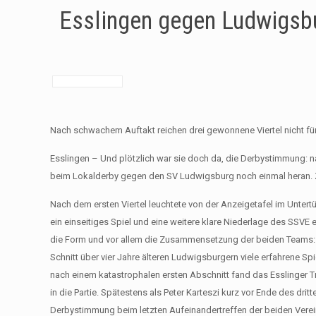
Esslingen gegen Ludwigsb
Nach schwachem Auftakt reichen drei gewonnene Viertel nicht fü
Esslingen – Und plötzlich war sie doch da, die Derbystimmung:
beim Lokalderby gegen den SV Ludwigsburg noch einmal heran. Zu ei
Nach dem ersten Viertel leuchtete von der Anzeigetafel im Untertü
ein einseitiges Spiel und eine weitere klare Niederlage des SSVE 
die Form und vor allem die Zusammensetzung der beiden Teams: w
Schnitt über vier Jahre älteren Ludwigsburgern viele erfahrene 
nach einem katastrophalen ersten Abschnitt fand das Esslinger T
in die Partie. Spätestens als Peter Karteszi kurz vor Ende des dri
Derbystimmung beim letzten Aufeinandertreffen der beiden Verein