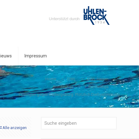
ieuws
Impressum
Home
DWL
DWL Herren
Bundesliga
1. Bundesliga
Esslingen gegen Ludwigsburg: Plötzlich Derbystimmung
Alle anzeigen