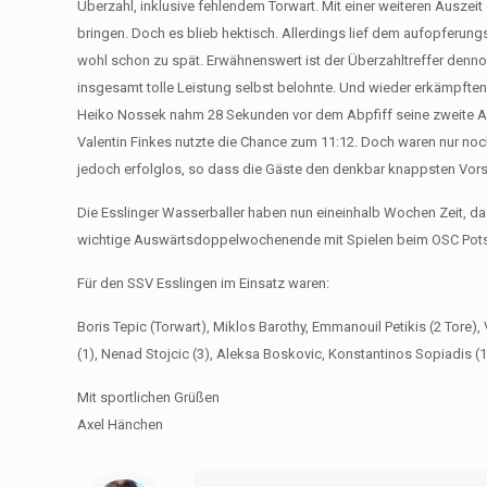
Überzahl, inklusive fehlendem Torwart. Mit einer weiteren Auszeit
bringen. Doch es blieb hektisch. Allerdings lief dem aufopferun
wohl schon zu spät. Erwähnenswert ist der Überzahltreffer denno
insgesamt tolle Leistung selbst belohnte. Und wieder erkämpfte
Heiko Nossek nahm 28 Sekunden vor dem Abpfiff seine zweite Aus
Valentin Finkes nutzte die Chance zum 11:12. Doch waren nur noc
jedoch erfolglos, so dass die Gäste den denkbar knappsten Vorsp
Die Esslinger Wasserballer haben nun eineinhalb Wochen Zeit, da
wichtige Auswärtsdoppelwochenende mit Spielen beim OSC Pot
Für den SSV Esslingen im Einsatz waren:
Boris Tepic (Torwart), Miklos Barothy, Emmanouil Petikis (2 Tore)
(1), Nenad Stojcic (3), Aleksa Boskovic, Konstantinos Sopiadis (1
Mit sportlichen Grüßen
Axel Hänchen