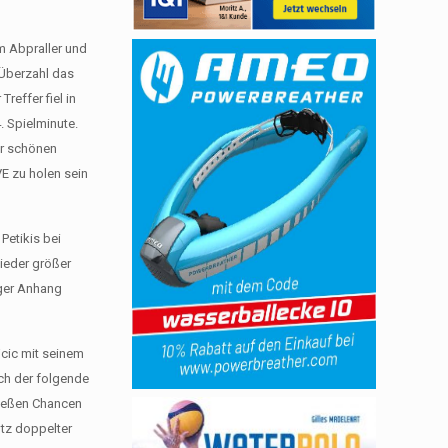
m Abpraller und
 Überzahl das
reffer fiel in
. Spielminute.
er schönen
E zu holen sein
Petikis bei
wieder größer
nger Anhang
jcic mit seinem
uch der folgende
 ließen Chancen
otz doppelter