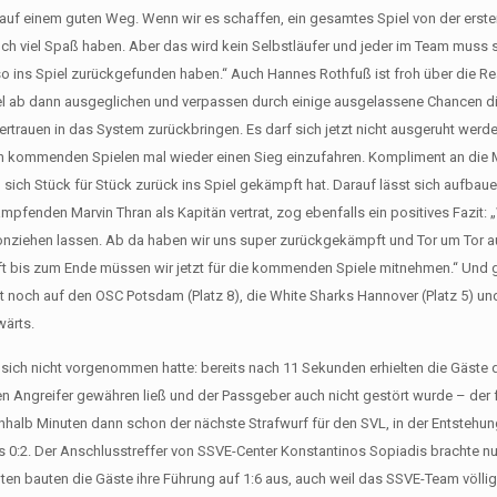
 auf einem guten Weg. Wenn wir es schaffen, ein gesamtes Spiel von der erste
och viel Spaß haben. Aber das wird kein Selbstläufer und jeder im Team muss
 so ins Spiel zurückgefunden haben.“ Auch Hannes Rothfuß ist froh über die Re
piel ab dann ausgeglichen und verpassen durch einige ausgelassene Chancen d
vertrauen in das System zurückbringen. Es darf sich jetzt nicht ausgeruht werd
en kommenden Spielen mal wieder einen Sieg einzufahren. Kompliment an die
 sich Stück für Stück zurück ins Spiel gekämpft hat. Darauf lässt sich aufbaue
pfenden Marvin Thran als Kapitän vertrat, zog ebenfalls ein positives Fazit: 
onziehen lassen. Ab da haben wir uns super zurückgekämpft und Tor um Tor a
pft bis zum Ende müssen wir jetzt für die kommenden Spiele mitnehmen.“ Und
ft noch auf den OSC Potsdam (Platz 8), die White Sharks Hannover (Platz 5) u
wärts.
ich nicht vorgenommen hatte: bereits nach 11 Sekunden erhielten die Gäste 
n Angreifer gewähren ließ und der Passgeber auch nicht gestört wurde – der
einhalb Minuten dann schon der nächste Strafwurf für den SVL, in der Entsteh
s 0:2. Der Anschlusstreffer von SSVE-Center Konstantinos Sopiadis brachte nu
n bauten die Gäste ihre Führung auf 1:6 aus, auch weil das SSVE-Team völlig