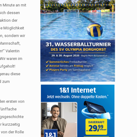
n Minute an mit
 sich dessen
aktion der
ie Möglichkeit
en, sondern wir
 Mannschaft,
n!“ Valentin
„Wir waren im
ufgeholt!
 genau diese
nd zum
den ersten von
 fünffache
ungsgeschichte
r kurzzeitig
 von der Rolle