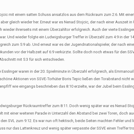
tojcic mit einem satten Schuss ansatzlos aus dem Rückraum zum 2:6. Mit eine
aber gleich wieder her. Erneut war es Nenad Stojcic, der nach einer Auszeit in
wieder ihrerseits mit einem Überzahltor erfolgreich. Auch der vierte Esslinger T
ar. Und wieder folgte ein Ludwigsburger Treffer in Überzahl zum 4:9 in der 14
reich zum 5:9 ab. Und erneut war es der Jugendnationalspieler, der nach ein
unden vor der Halbzeit auf 6:9 verkürzte. Sollte doch noch etwas für den SSV
Abschnitt mit 5:3 für sich entschieden.
 Esslinger waren in der 20. Spielminute in Überzahl erfolgreich, als Emmanouil 
i schöne Aktionen von SSVE-Torhüter Boris Tepic ließen den Torabstand nicht 
enpfiff wie eingangs beschrieben das 8:10 erzielte, war der Jubel beim Essli
 Ludwigsburger Rückraumtreffer zum 8:11. Doch wenig später war es Nenad Sto
hielt mit einer weiteren Parade in Unterzahl den Abstand bei zwei Toren, doch a
ür den SVL zum 9:12. Es war nun oft hektisch, beide Seiten machten Fehler und
Schuss nur das Lattenkreuz und wenig später verpasste der SSVE einen Treffer tr