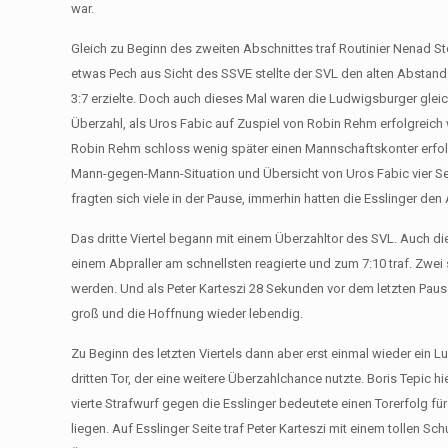
war.
Gleich zu Beginn des zweiten Abschnittes traf Routinier Nenad S
etwas Pech aus Sicht des SSVE stellte der SVL den alten Abstand 
3:7 erzielte. Doch auch dieses Mal waren die Ludwigsburger gleich 
Überzahl, als Uros Fabic auf Zuspiel von Robin Rehm erfolgreich w
Robin Rehm schloss wenig später einen Mannschaftskonter erfolg
Mann-gegen-Mann-Situation und Übersicht von Uros Fabic vier Sek
fragten sich viele in der Pause, immerhin hatten die Esslinger den 
Das dritte Viertel begann mit einem Überzahltor des SVL. Auch die
einem Abpraller am schnellsten reagierte und zum 7:10 traf. Zwe
werden. Und als Peter Karteszi 28 Sekunden vor dem letzten Paus
groß und die Hoffnung wieder lebendig.
Zu Beginn des letzten Viertels dann aber erst einmal wieder ein
dritten Tor, der eine weitere Überzahlchance nutzte. Boris Tepic 
vierte Strafwurf gegen die Esslinger bedeutete einen Torerfolg f
liegen. Auf Esslinger Seite traf Peter Karteszi mit einem tollen 