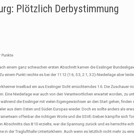
urg: Plötzlich Derbystimmung
r Punkte
 nach einem ganz schwachen ersten Abschnitt kamen die Esslinger Bundesliga
nem Punkt reichte es bei der 11:12 (1:6, 5:3, 2:1, 3:2)-Niederlage aber leider
rkheimer Inselbad ein aus Esslinger Sicht ernüchterndes 1:6. Die Zuschauer ric
ein. Eine Niederlage war auch von den Verantwortlichen erwartet worden, zu un
ährend die Esslinger mit vielen Eigengewächsen an den Start gehen, finden s
Spieler aus dem Osten und Süden Europas wieder. Doch es sollte anders als er
rainerteam offenbar die richtigen Worte und die SSVE-Sieben kämpfte sich To
tten Abschnitts das 8:10 erzielte, war die Spannung zurück und es herrschte ech
e in der Traglufthalle Untertürkheim. Auch wenn es letztlich nicht mehr zu e