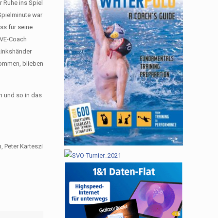
r Ruhe ins Spiel
Spielminute war
ss für seine
SSVE-Coach
Linkshänder
 kommen, blieben
n und so in das
, Peter Karteszi