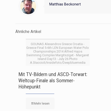
Matthias Beckonert
Ähnliche Artikel
GOUNAS Alexandros Greece Croatia -
Greece Final 5-6th LEN European Water Polo
Championships 2014 Alfred Hajos
Swimming Complex Margitsziget - Margaret
Island Day13 - July 26 Photo
A.Staccioli/Insidefoto/Deepbluemedia
Mit TV-Bildern und ASCD-Torwart:
Weltcup-Finale als Sommer-
Höhepunkt
Mehr lesen