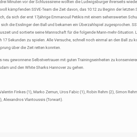
 drei Minuten vor der Schlusssirene wollten die Ludwigsburger ihrerseits wiede
gsvoll kämpfenden SSVE-Team die Zeit davon, das 10:12 zu Beginn der letzten 
ch, da sich der erst 17jährige Emmanouil Petikis mit einem sehenswerten Schu
n sich die Esslinger den Ball und bekamen ein Überzahlspiel zugesprochen. 
zeit und sortierte seine Mannschaft für die folgende Mann-mehr-Situation. 
h 17 Sekunden zu spielen. Alle Versuche, schnell noch einmal an den Ball zu
rung über die Zeit retten konnten.
s neu gewonnene Selbstvertrauen mit guten Trainingseinheiten zu konserviere
sdam und den White Sharks Hannover zu gehen.
, Valentin Finkes (1), Marko Zemun, Uros Fabic (1), Robin Rehm (2), Simon Rehm
), Alexandros Vlantoussis (Torwart).