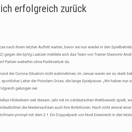
ch erfolgreich zurück
 nach ihrem letzten Auftritt warten, bevor sie nun wieder in den Spielbetrieb
:1, 3:2) gegen die SpVg Laatzen meldete sich das Team von Trainer Slawomir An
f Partien weiterhin ohne Punktverlust da.
rund der Corona-Situation nicht wahrnehmen; im Januar waren wir so stark be
, sportlicher Leiter der Potsdam Orcas, die lange Spielpause. „Wir haben nun se
olgreich gelungen sei.
ellas Hildesheim seit diesem Jahr mit im ostdeutschen Wettbewerb spielt, wa
erdeutlichten die Niedersachsen auch ihre Ambitionen. Nach nicht einmal einer 
 Hofmann prompt mit dem 2:1. Ein Doppelpack von Noel Eisenreich in den letz