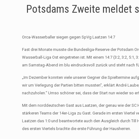
Potsdams Zweite meldet si
Orca-Wasserballer siegen gegen SpVg Laatzen 14:7
Fast drei Monate musste die Bundesliga-Reserve der Potsdam Orcas
Wasserball-Liga Ost eingetreten ist. Mit einem 14:7 (3:2, 3:2, 5
am Samstag-Abend im blu eindrucksvoll zurück und steht nach fün
„Im Dezember konnten viele unserer Gegner die Spieltermine aufg
wir um Verlegung der Partien bitten mussten“, erklärt André Laube
nachzuholen.“ Umso schöner sei, dass der Start nun wieder so erf
Mit dem norddeutschen Gast aus Laatzen, der genau wie der SC H
stärkeren Teams der 14er-Liga zu Gast. Gerade im ersten Viertel v
Laatzen das 1:0 und beantwortete auch den Ausgleich durch Till
des ersten Viertels brachte die erste Führung der Hausherren.