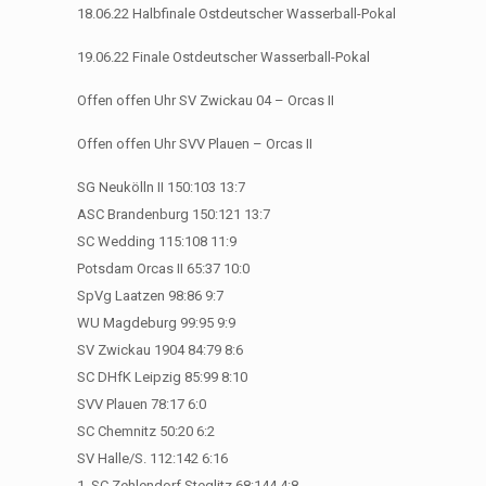
18.06.22 Halbfinale Ostdeutscher Wasserball-Pokal
19.06.22 Finale Ostdeutscher Wasserball-Pokal
Offen offen Uhr SV Zwickau 04 – Orcas II
Offen offen Uhr SVV Plauen – Orcas II
SG Neukölln II 150:103 13:7
ASC Brandenburg 150:121 13:7
SC Wedding 115:108 11:9
Potsdam Orcas II 65:37 10:0
SpVg Laatzen 98:86 9:7
WU Magdeburg 99:95 9:9
SV Zwickau 1904 84:79 8:6
SC DHfK Leipzig 85:99 8:10
SVV Plauen 78:17 6:0
SC Chemnitz 50:20 6:2
SV Halle/S. 112:142 6:16
1. SC Zehlendorf Steglitz 68:144 4:8