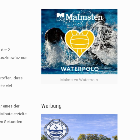
 der 2.
druszkiewicz nun
troffen, dass
Malmsten Waterpolo
hr viel
Werbung
r eines der
Minute erzielte
ten Sekunden