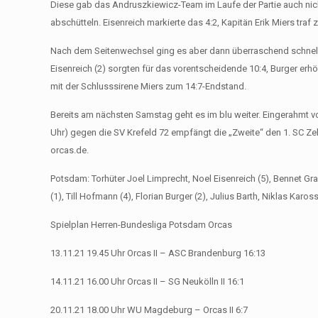
Diese gab das Andruszkiewicz-Team im Laufe der Partie auch nicht
abschütteln. Eisenreich markierte das 4:2, Kapitän Erik Miers traf
Nach dem Seitenwechsel ging es aber dann überraschend schnell. I
Eisenreich (2) sorgten für das vorentscheidende 10:4, Burger erhö
mit der Schlusssirene Miers zum 14:7-Endstand.
Bereits am nächsten Samstag geht es im blu weiter. Eingerahmt 
Uhr) gegen die SV Krefeld 72 empfängt die „Zweite“ den 1. SC Ze
orcas.de.
Potsdam: Torhüter Joel Limprecht, Noel Eisenreich (5), Bennet Gr
(1), Till Hofmann (4), Florian Burger (2), Julius Barth, Niklas Karos
Spielplan Herren-Bundesliga Potsdam Orcas
13.11.21 19.45 Uhr Orcas II – ASC Brandenburg 16:13
14.11.21 16.00 Uhr Orcas II – SG Neukölln II 16:1
20.11.21 18.00 Uhr WU Magdeburg – Orcas II 6:7