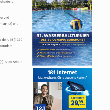
tscheidend
ger und
ofmann (2) und
d der U18 (19.30
w.potsdam-
2), Matti Arnold