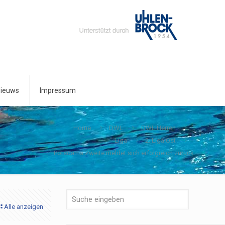
ieuws
Impressum
Home
DWL
DWL Herren
Liga
2. Liga Ost
Potsdams Zweite meldet sich erfolgreich zurück
Alle anzeigen