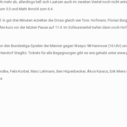
 mehr ab, allerdings ließ sich Laatzen auch im zweiten Viertel noch nicht en
 zum 5:3 und Matti Arnold zum 6:4.
n gut drei Minuten erzielten die Orcas gleich vier Tore. Hofmann, Florian Bur
hte kurz vor der letzten Pause auf 11:4. Im Schlussviertel trafen dann noch H
von den Bundesliga-Spielen der Männer gegen Waspo 98 Hannover (16 Uhr) un
hlendorf Steglitz. Tickets für alle Begegnungen gibt es wie gehabt unter ww
andke, Felix Korbel, Marc Lehmann, Ben Hüpenbecker, Ákos Karacs, Erik Miers (
sa