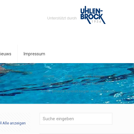
ieuws
Impressum
Home
DWL
DWL Herren
Bundesliga
DSV Pokal Männer
SSVE: Erneute Spielabsagen wegen Corona
Alle anzeigen