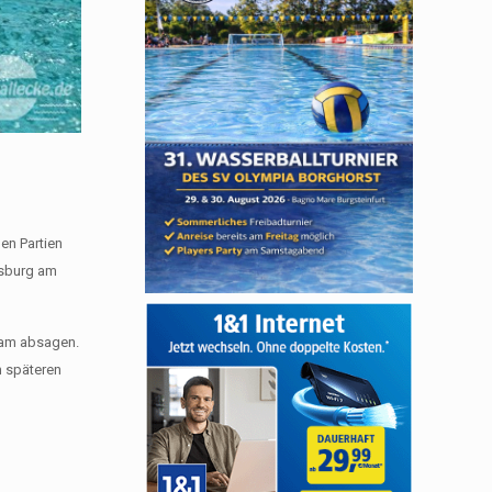
en Partien
gsburg am
dam absagen.
m späteren