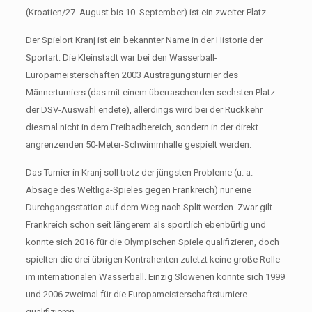
(Kroatien/27. August bis 10. September) ist ein zweiter Platz.
Der Spielort Kranj ist ein bekannter Name in der Historie der
Sportart: Die Kleinstadt war bei den Wasserball-
Europameisterschaften 2003 Austragungsturnier des
Männerturniers (das mit einem überraschenden sechsten Platz
der DSV-Auswahl endete), allerdings wird bei der Rückkehr
diesmal nicht in dem Freibadbereich, sondern in der direkt
angrenzenden 50-Meter-Schwimmhalle gespielt werden.
Das Turnier in Kranj soll trotz der jüngsten Probleme (u. a.
Absage des Weltliga-Spieles gegen Frankreich) nur eine
Durchgangsstation auf dem Weg nach Split werden. Zwar gilt
Frankreich schon seit längerem als sportlich ebenbürtig und
konnte sich 2016 für die Olympischen Spiele qualifizieren, doch
spielten die drei übrigen Kontrahenten zuletzt keine große Rolle
im internationalen Wasserball. Einzig Slowenen konnte sich 1999
und 2006 zweimal für die Europameisterschaftsturniere
qualifizieren.