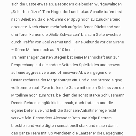
sich die Gäste etwas ab. Besonders die beiden wurfgewaltigen
„Scharfschützen“ Tom Hagendorf und Lukas Schulle trafen fast
nach Belieben, da die Abwehr der Spvg noch zu zurückhaltend
operierte. Nach einem mehrfach aufgelaufenen Rückstand von
drei Toren kamen die „Gelb-Schwarzen“ bis zum Seitenwechsel
durch Treffer von Joel Werner und – eine Sekunde vor der Sirene
– Sören Marherr noch auf 9:10 heran.
Trainermanager Carsten Stegen bat seine Mannschaft nun zur
Besprechung auf die andere Seite des Spielfeldes und schwor
auf eine aggressivere und offensivere Abwehr gegen die
Distanzschüsse der Magdeburger ein. Und diese Strategie ging
vollkommen auf. Zwar trafen die Gäste mit einem Schuss von der
Mittellinie noch zum 9:11, bei dem der sonst starke Schlussmann
Dennis Behrens unglücklich aussah, doch fortan stand die
eigene Defensive und ließ die Sachsen-Anhaltiner regelrecht
verzweifeln. Besonders Alexander Roth und Kolja Bertram
blockten und verteidigten sensationell stark und rissen damit
das ganze Team mit. So wendeten die Laatzener die Begegnung