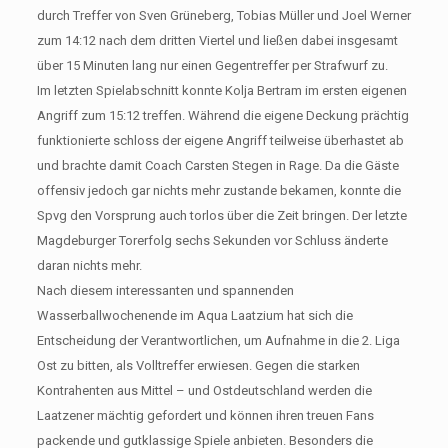
durch Treffer von Sven Grüneberg, Tobias Müller und Joel Werner
zum 14:12 nach dem dritten Viertel und ließen dabei insgesamt
über 15 Minuten lang nur einen Gegentreffer per Strafwurf zu.
Im letzten Spielabschnitt konnte Kolja Bertram im ersten eigenen
Angriff zum 15:12 treffen. Während die eigene Deckung prächtig
funktionierte schloss der eigene Angriff teilweise überhastet ab
und brachte damit Coach Carsten Stegen in Rage. Da die Gäste
offensiv jedoch gar nichts mehr zustande bekamen, konnte die
Spvg den Vorsprung auch torlos über die Zeit bringen. Der letzte
Magdeburger Torerfolg sechs Sekunden vor Schluss änderte
daran nichts mehr.
Nach diesem interessanten und spannenden
Wasserballwochenende im Aqua Laatzium hat sich die
Entscheidung der Verantwortlichen, um Aufnahme in die 2. Liga
Ost zu bitten, als Volltreffer erwiesen. Gegen die starken
Kontrahenten aus Mittel – und Ostdeutschland werden die
Laatzener mächtig gefordert und können ihren treuen Fans
packende und gutklassige Spiele anbieten. Besonders die