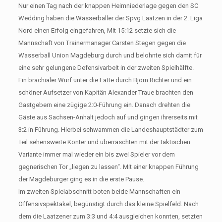
Nur einen Tag nach der knappen Heimniederlage gegen den SC
Wedding haben die Wasserballer der Spvg Laatzen in der 2. Liga
Nord einen Erfolg eingefahren, Mit 15:12 setzte sich die
Mannschaft von Trainermanager Carsten Stegen gegen die
Wasserball Union Magdeburg durch und belohnte sich damit für
eine sehr gelungene Defensivarbeit in der zweiten Spielhälfte.
Ein brachialer Wurf unter die Latte durch Björn Richter und ein
schöner Aufsetzer von Kapitän Alexander Traue brachten den
Gastgebern eine zügige 2:0-Führung ein. Danach drehten die
Gäste aus Sachsen-Anhalt jedoch auf und gingen ihrerseits mit
3:2 in Führung. Hierbei schwammen die Landeshauptstädter zum
Teil sehenswerte Konter und überraschten mit der taktischen
Variante immer mal wieder ein bis zwei Spieler vor dem
gegnerischen Tor „liegen zu lassen“. Mit einer knappen Führung
der Magdeburger ging es in die erste Pause.
Im zweiten Spielabschnitt boten beide Mannschaften ein
Offensivspektakel, begünstigt durch das kleine Spielfeld. Nach
dem die Laatzener zum 3:3 und 4:4 ausgleichen konnten, setzten