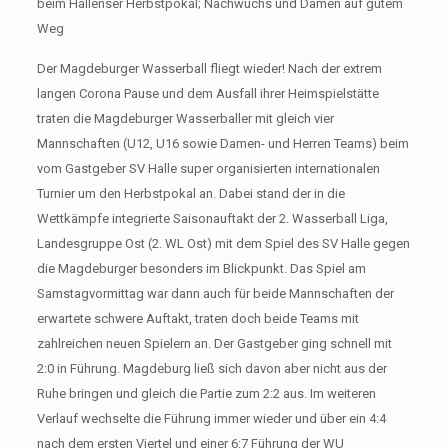
beim Hallenser Herbstpokal; Nachwuchs und Damen auf gutem
Weg
Der Magdeburger Wasserball fliegt wieder! Nach der extrem
langen Corona Pause und dem Ausfall ihrer Heimspielstätte
traten die Magdeburger Wasserballer mit gleich vier
Mannschaften (U12, U16 sowie Damen- und Herren Teams) beim
vom Gastgeber SV Halle super organisierten internationalen
Turnier um den Herbstpokal an. Dabei stand der in die
Wettkämpfe integrierte Saisonauftakt der 2. Wasserball Liga,
Landesgruppe Ost (2. WL Ost) mit dem Spiel des SV Halle gegen
die Magdeburger besonders im Blickpunkt. Das Spiel am
Samstagvormittag war dann auch für beide Mannschaften der
erwartete schwere Auftakt, traten doch beide Teams mit
zahlreichen neuen Spielern an. Der Gastgeber ging schnell mit
2:0 in Führung. Magdeburg ließ sich davon aber nicht aus der
Ruhe bringen und gleich die Partie zum 2:2 aus. Im weiteren
Verlauf wechselte die Führung immer wieder und über ein 4:4
nach dem ersten Viertel und einer 6:7 Führung der WU