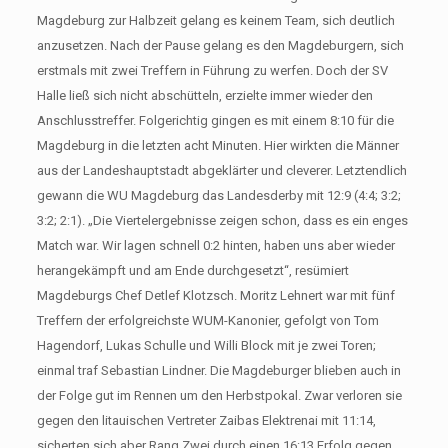
Magdeburg zur Halbzeit gelang es keinem Team, sich deutlich
anzusetzen. Nach der Pause gelang es den Magdeburgern, sich
erstmals mit zwei Treffern in Führung zu werfen. Doch der SV
Halle ließ sich nicht abschütteln, erzielte immer wieder den
Anschlusstreffer. Folgerichtig gingen es mit einem 8:10 für die
Magdeburg in die letzten acht Minuten. Hier wirkten die Männer
aus der Landeshauptstadt abgeklärter und cleverer. Letztendlich
gewann die WU Magdeburg das Landesderby mit 12:9 (4:4; 3:2;
3:2; 2:1). „Die Viertelergebnisse zeigen schon, dass es ein enges
Match war. Wir lagen schnell 0:2 hinten, haben uns aber wieder
herangekämpft und am Ende durchgesetzt“, resümiert
Magdeburgs Chef Detlef Klotzsch. Moritz Lehnert war mit fünf
Treffern der erfolgreichste WUM-Kanonier, gefolgt von Tom
Hagendorf, Lukas Schulle und Willi Block mit je zwei Toren;
einmal traf Sebastian Lindner. Die Magdeburger blieben auch in
der Folge gut im Rennen um den Herbstpokal. Zwar verloren sie
gegen den litauischen Vertreter Zaibas Elektrenai mit 11:14,
sicherten sich aber Rang Zwei durch einen 16:13 Erfolg gegen