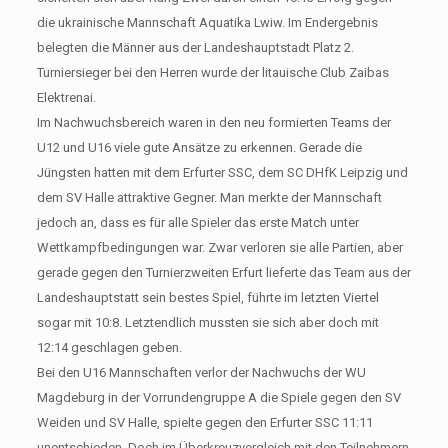
die ukrainische Mannschaft Aquatika Lwiw. Im Endergebnis
belegten die Männer aus der Landeshauptstadt Platz 2.
Turniersieger bei den Herren wurde der litauische Club Zaibas
Elektrenai.
Im Nachwuchsbereich waren in den neu formierten Teams der
U12 und U16 viele gute Ansätze zu erkennen. Gerade die
Jüngsten hatten mit dem Erfurter SSC, dem SC DHfK Leipzig und
dem SV Halle attraktive Gegner. Man merkte der Mannschaft
jedoch an, dass es für alle Spieler das erste Match unter
Wettkampfbedingungen war. Zwar verloren sie alle Partien, aber
gerade gegen den Turnierzweiten Erfurt lieferte das Team aus der
Landeshauptstatt sein bestes Spiel, führte im letzten Viertel
sogar mit 10:8. Letztendlich mussten sie sich aber doch mit
12:14 geschlagen geben.
Bei den U16 Mannschaften verlor der Nachwuchs der WU
Magdeburg in der Vorrundengruppe A die Spiele gegen den SV
Weiden und SV Halle, spielte gegen den Erfurter SSC 11:11
unentschieden. Doch im Überkreuzvergleich mit den Teilnehmern