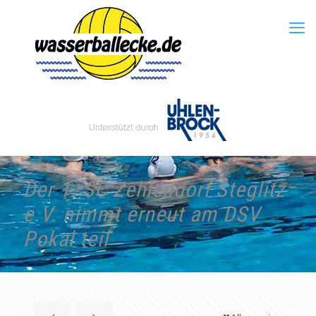
Der 1. SC Zehlendorf Steglitz
e.V. nimmt erneut am DSV
Pokal teil