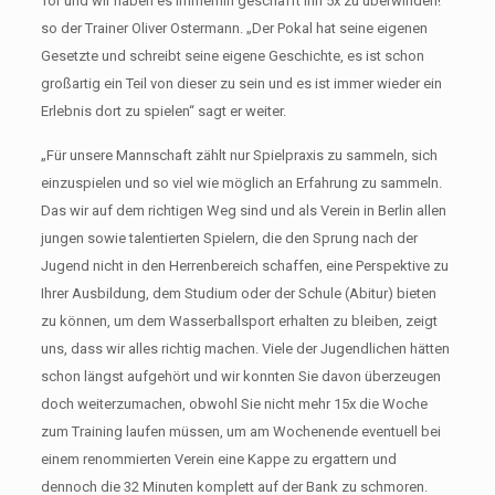
Tor und wir haben es immerhin geschafft Ihn 5x zu überwinden!“
so der Trainer Oliver Ostermann. „Der Pokal hat seine eigenen
Gesetzte und schreibt seine eigene Geschichte, es ist schon
großartig ein Teil von dieser zu sein und es ist immer wieder ein
Erlebnis dort zu spielen“ sagt er weiter.
„Für unsere Mannschaft zählt nur Spielpraxis zu sammeln, sich
einzuspielen und so viel wie möglich an Erfahrung zu sammeln.
Das wir auf dem richtigen Weg sind und als Verein in Berlin allen
jungen sowie talentierten Spielern, die den Sprung nach der
Jugend nicht in den Herrenbereich schaffen, eine Perspektive zu
Ihrer Ausbildung, dem Studium oder der Schule (Abitur) bieten
zu können, um dem Wasserballsport erhalten zu bleiben, zeigt
uns, dass wir alles richtig machen. Viele der Jugendlichen hätten
schon längst aufgehört und wir konnten Sie davon überzeugen
doch weiterzumachen, obwohl Sie nicht mehr 15x die Woche
zum Training laufen müssen, um am Wochenende eventuell bei
einem renommierten Verein eine Kappe zu ergattern und
dennoch die 32 Minuten komplett auf der Bank zu schmoren.