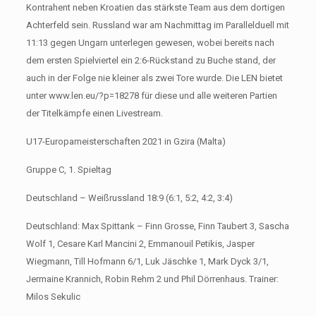
Kontrahent neben Kroatien das stärkste Team aus dem dortigen
Achterfeld sein. Russland war am Nachmittag im Parallelduell mit
11:13 gegen Ungarn unterlegen gewesen, wobei bereits nach
dem ersten Spielviertel ein 2:6-Rückstand zu Buche stand, der
auch in der Folge nie kleiner als zwei Tore wurde. Die LEN bietet
unter www.len.eu/?p=18278 für diese und alle weiteren Partien
der Titelkämpfe einen Livestream.
U17-Europameisterschaften 2021 in Gzira (Malta)
Gruppe C, 1. Spieltag
Deutschland – Weißrussland 18:9 (6:1, 5:2, 4:2, 3:4)
Deutschland: Max Spittank – Finn Grosse, Finn Taubert 3, Sascha
Wolf 1, Cesare Karl Mancini 2, Emmanouil Petikis, Jasper
Wiegmann, Till Hofmann 6/1, Luk Jäschke 1, Mark Dyck 3/1,
Jermaine Krannich, Robin Rehm 2 und Phil Dörrenhaus. Trainer:
Milos Sekulic