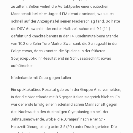
zu zittern: Selten verlief die Auftaktpartie einer deutschen
Mannschaft bei einer Jugend-EM derart dominant, was auch
schnell auf der Anzeigetafel seinen Niederschlag fand. So hatte
die DSV-Auswahl in der ersten Halbzeit schon mit 9:1 (11.)
geführt und knackte bereits in der 14. Spielminute beim Stande
von 10:2 die Zehn-Tore-Marke. Zwar sank die Schlagzahl in der
Folge etwas, doch konnten die Spieler aus der früheren
Sowjetrepublik ihr Resultat erst im Schlussabschnitt etwas
aufhübschen.
Niederlande mit Coup gegen Italien
Ein spektakuläres Resultat gab es in der Gruppe A zu vermelden,
in der die Niederlande mit 8:5 gegen Italien siegreich blieben. Es
war der erste Erfolg einer niederländischen Mannschaft gegen
den Nachwuchs des dreimaligen Olympiasiegers seit der
Jahrtausendwende, wobei die „Oranjes“ nach einer 5:1-
Halbzeitführung einzig beim 3:5 (20.) unter Druck gerieten. Die