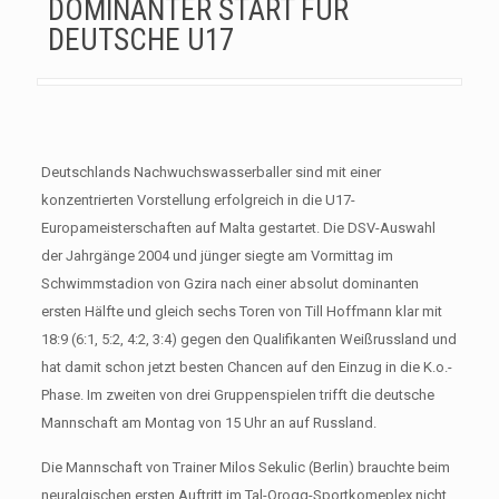
DOMINANTER START FÜR
DEUTSCHE U17
Deutschlands Nachwuchswasserballer sind mit einer
konzentrierten Vorstellung erfolgreich in die U17-
Europameisterschaften auf Malta gestartet. Die DSV-Auswahl
der Jahrgänge 2004 und jünger siegte am Vormittag im
Schwimmstadion von Gzira nach einer absolut dominanten
ersten Hälfte und gleich sechs Toren von Till Hoffmann klar mit
18:9 (6:1, 5:2, 4:2, 3:4) gegen den Qualifikanten Weißrussland und
hat damit schon jetzt besten Chancen auf den Einzug in die K.o.-
Phase. Im zweiten von drei Gruppenspielen trifft die deutsche
Mannschaft am Montag von 15 Uhr an auf Russland.
Die Mannschaft von Trainer Milos Sekulic (Berlin) brauchte beim
neuralgischen ersten Auftritt im Tal-Qroqq-Sportkomeplex nicht