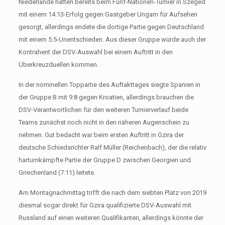
Niederlande hatten bereits beim Fünf-Nationen-Turnier in Szeged
mit einem 14:13-Erfolg gegen Gastgeber Ungarn für Aufsehen
gesorgt, allerdings endete die dortige Partie gegen Deutschland
mit einem 5:5-Unentschieden. Aus dieser Gruppe würde auch der
Kontrahent der DSV-Auswahl bei einem Auftritt in den
Überkreuzduellen kommen.
In der nominellen Toppartie des Auftakttages siegte Spanien in
der Gruppe B mit 9:8 gegen Kroatien, allerdings brauchen die
DSV-Verantwortlichen für den weiteren Turnierverlauf beide
Teams zunächst noch nicht in den näheren Augenschein zu
nehmen. Gut bedacht war beim ersten Auftritt in Gzira der
deutsche Schiedsrichter Ralf Müller (Reichenbach), der die relativ
hartumkämpfte Partie der Gruppe D zwischen Georgien und
Griechenland (7:11) leitete.
Am Montagnachmittag trifft die nach dem siebten Platz von 2019
diesmal sogar direkt für Gzira qualifizierte DSV-Auswahl mit
Russland auf einen weiteren Qualifikanten, allerdings könnte der