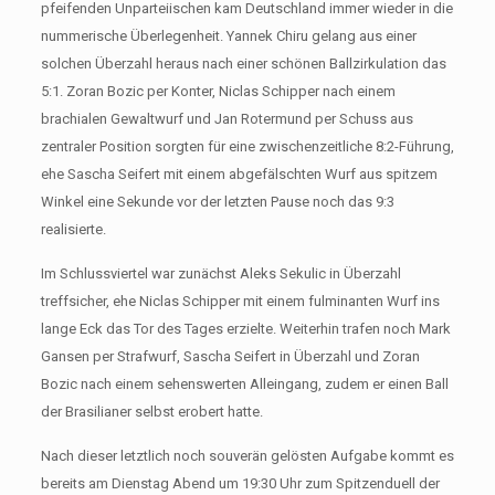
pfeifenden Unparteiischen kam Deutschland immer wieder in die
nummerische Überlegenheit. Yannek Chiru gelang aus einer
solchen Überzahl heraus nach einer schönen Ballzirkulation das
5:1. Zoran Bozic per Konter, Niclas Schipper nach einem
brachialen Gewaltwurf und Jan Rotermund per Schuss aus
zentraler Position sorgten für eine zwischenzeitliche 8:2-Führung,
ehe Sascha Seifert mit einem abgefälschten Wurf aus spitzem
Winkel eine Sekunde vor der letzten Pause noch das 9:3
realisierte.
Im Schlussviertel war zunächst Aleks Sekulic in Überzahl
treffsicher, ehe Niclas Schipper mit einem fulminanten Wurf ins
lange Eck das Tor des Tages erzielte. Weiterhin trafen noch Mark
Gansen per Strafwurf, Sascha Seifert in Überzahl und Zoran
Bozic nach einem sehenswerten Alleingang, zudem er einen Ball
der Brasilianer selbst erobert hatte.
Nach dieser letztlich noch souverän gelösten Aufgabe kommt es
bereits am Dienstag Abend um 19:30 Uhr zum Spitzenduell der