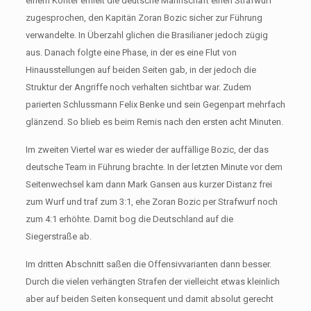
einem Konter erhielt die deutsche Mannschaft einen Strafwurf
zugesprochen, den Kapitän Zoran Bozic sicher zur Führung
verwandelte. In Überzahl glichen die Brasilianer jedoch zügig
aus. Danach folgte eine Phase, in der es eine Flut von
Hinausstellungen auf beiden Seiten gab, in der jedoch die
Struktur der Angriffe noch verhalten sichtbar war. Zudem
parierten Schlussmann Felix Benke und sein Gegenpart mehrfach
glänzend. So blieb es beim Remis nach den ersten acht Minuten.
Im zweiten Viertel war es wieder der auffällige Bozic, der das
deutsche Team in Führung brachte. In der letzten Minute vor dem
Seitenwechsel kam dann Mark Gansen aus kurzer Distanz frei
zum Wurf und traf zum 3:1, ehe Zoran Bozic per Strafwurf noch
zum 4:1 erhöhte. Damit bog die Deutschland auf die
Siegerstraße ab.
Im dritten Abschnitt saßen die Offensivvarianten dann besser.
Durch die vielen verhängten Strafen der vielleicht etwas kleinlich
aber auf beiden Seiten konsequent und damit absolut gerecht