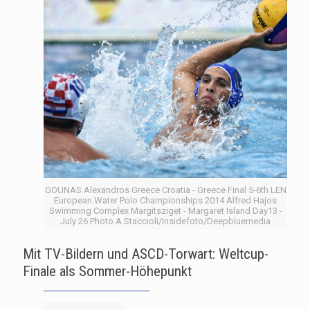
GOUNAS Alexandros Greece Croatia - Greece Final 5-6th LEN
European Water Polo Championships 2014 Alfred Hajos
Swimming Complex Margitsziget - Margaret Island Day13 -
July 26 Photo A.Staccioli/Insidefoto/Deepbluemedia
Mit TV-Bildern und ASCD-Torwart: Weltcup-
Finale als Sommer-Höhepunkt