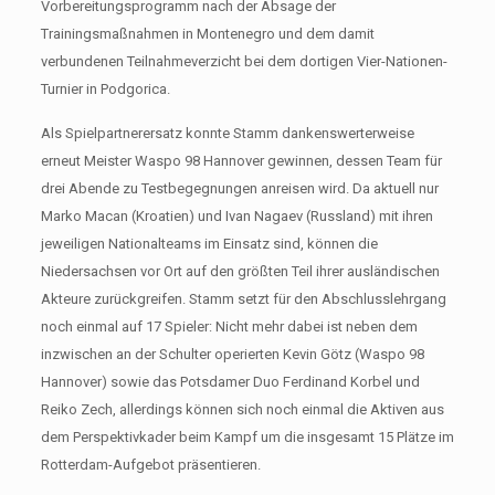
Vorbereitungsprogramm nach der Absage der
Trainingsmaßnahmen in Montenegro und dem damit
verbundenen Teilnahmeverzicht bei dem dortigen Vier-Nationen-
Turnier in Podgorica.
Als Spielpartnerersatz konnte Stamm dankenswerterweise
erneut Meister Waspo 98 Hannover gewinnen, dessen Team für
drei Abende zu Testbegegnungen anreisen wird. Da aktuell nur
Marko Macan (Kroatien) und Ivan Nagaev (Russland) mit ihren
jeweiligen Nationalteams im Einsatz sind, können die
Niedersachsen vor Ort auf den größten Teil ihrer ausländischen
Akteure zurückgreifen. Stamm setzt für den Abschlusslehrgang
noch einmal auf 17 Spieler: Nicht mehr dabei ist neben dem
inzwischen an der Schulter operierten Kevin Götz (Waspo 98
Hannover) sowie das Potsdamer Duo Ferdinand Korbel und
Reiko Zech, allerdings können sich noch einmal die Aktiven aus
dem Perspektivkader beim Kampf um die insgesamt 15 Plätze im
Rotterdam-Aufgebot präsentieren.