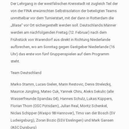
Der Lehrgang in der westfälischen Kreisstadt ist zugleich Teil der
von der FINA erwünschten Selbstisolation der beteiligten Teams
unmittelbar vor dem Turnierstart, mit der dann in Rotterdam die
„Blase“ vor Ort sichergestellt werden soll. Deutschlands Männer
werden am nachfolgenden Freitag (12. Februar) nach dem
Frühstück von Warendorf aus direkt in Richtung Niederlande
aufbrechen, wo am Sonntag gegen Gastgeber Niederlande (16
Uhr) das erste von fünf Gruppenspielen auf dem Programm
steht.
Team Deutschland
Marko Stamm, Lucas Gielen, Marin Restovic, Denis Strelezkij,
Maurice Jüngling, Mateo Cuk, Yannek Chiru, Aleks Sekulic (alle
Wasserfreunde Spandau 04), Hannes Schulz, Lukas Küppers,
Florian Thom (OSC Potsdam), Julian Real, Moritz Schenkel,
Niclas Schipper (Waspo 98 Hannover), Timo van der Bosch (SV
Ludwigsburg), Zoran Bozic (SSV Esslingen) und Mark Gansen
(ASC Duisburg)