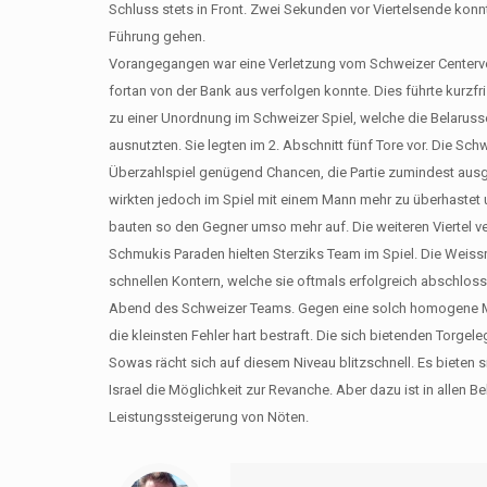
Schluss stets in Front. Zwei Sekunden vor Viertelsende konn
Führung gehen.
Vorangegangen war eine Verletzung vom Schweizer Centervert
fortan von der Bank aus verfolgen konnte. Dies führte kurzfr
zu einer Unordnung im Schweizer Spiel, welche die Belarusse
ausnutzten. Sie legten im 2. Abschnitt fünf Tore vor. Die Sch
Überzahlspiel genügend Chancen, die Partie zumindest ausge
wirkten jedoch im Spiel mit einem Mann mehr zu überhastet 
bauten so den Gegner umso mehr auf. Die weiteren Viertel ve
Schmukis Paraden hielten Sterziks Team im Spiel. Die Weissr
schnellen Kontern, welche sie oftmals erfolgreich abschloss
Abend des Schweizer Teams. Gegen eine solch homogene M
die kleinsten Fehler hart bestraft. Die sich bietenden Torge
Sowas rächt sich auf diesem Niveau blitzschnell. Es bieten 
Israel die Möglichkeit zur Revanche. Aber dazu ist in allen B
Leistungssteigerung von Nöten.