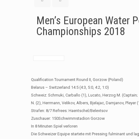
Men’s European Water P
Championships 2018
Qualification Tournament Round II, Gorzow (Poland)
Belarus – Switzerland 14:5 (4:3, 5:0, 4:2, 1:0)
Schweiz: Schmuki, Carballo (1), Lucato, Herzog M. (Captain; 
N. (2), Herrmann, Velikov, Albers, Bjelajac, Damjanov, Pleyer (
Strafen: 8/7 Refrees: Haentschel/Belevtsov
Zuschauer: 150​​Schwimmstadion Gorzow
In 8 Minuten Spiel verloren
Die Schweizer Equipe startete mit Pressing fulminant und lag 