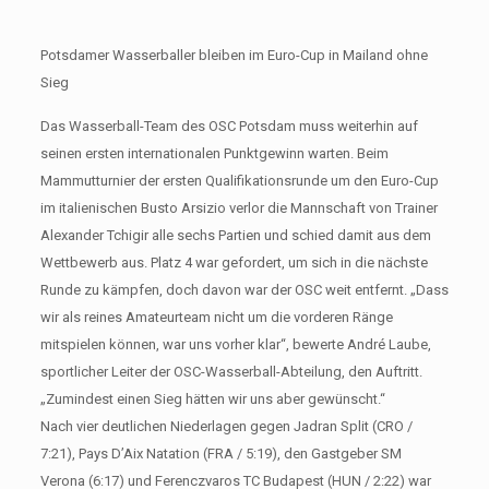
Potsdamer Wasserballer bleiben im Euro-Cup in Mailand ohne
Sieg
Das Wasserball-Team des OSC Potsdam muss weiterhin auf
seinen ersten internationalen Punktgewinn warten. Beim
Mammutturnier der ersten Qualifikationsrunde um den Euro-Cup
im italienischen Busto Arsizio verlor die Mannschaft von Trainer
Alexander Tchigir alle sechs Partien und schied damit aus dem
Wettbewerb aus. Platz 4 war gefordert, um sich in die nächste
Runde zu kämpfen, doch davon war der OSC weit entfernt. „Dass
wir als reines Amateurteam nicht um die vorderen Ränge
mitspielen können, war uns vorher klar“, bewerte André Laube,
sportlicher Leiter der OSC-Wasserball-Abteilung, den Auftritt.
„Zumindest einen Sieg hätten wir uns aber gewünscht.“
Nach vier deutlichen Niederlagen gegen Jadran Split (CRO /
7:21), Pays D’Aix Natation (FRA / 5:19), den Gastgeber SM
Verona (6:17) und Ferenczvaros TC Budapest (HUN / 2:22) war