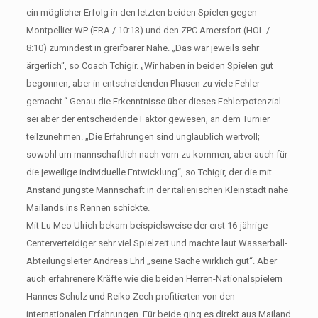
ein möglicher Erfolg in den letzten beiden Spielen gegen
Montpellier WP (FRA / 10:13) und den ZPC Amersfort (HOL /
8:10) zumindest in greifbarer Nähe. „Das war jeweils sehr
ärgerlich“, so Coach Tchigir. „Wir haben in beiden Spielen gut
begonnen, aber in entscheidenden Phasen zu viele Fehler
gemacht.“ Genau die Erkenntnisse über dieses Fehlerpotenzial
sei aber der entscheidende Faktor gewesen, an dem Turnier
teilzunehmen. „Die Erfahrungen sind unglaublich wertvoll;
sowohl um mannschaftlich nach vorn zu kommen, aber auch für
die jeweilige individuelle Entwicklung“, so Tchigir, der die mit
Anstand jüngste Mannschaft in der italienischen Kleinstadt nahe
Mailands ins Rennen schickte.
Mit Lu Meo Ulrich bekam beispielsweise der erst 16-jährige
Centerverteidiger sehr viel Spielzeit und machte laut Wasserball-
Abteilungsleiter Andreas Ehrl „seine Sache wirklich gut“. Aber
auch erfahrenere Kräfte wie die beiden Herren-Nationalspielern
Hannes Schulz und Reiko Zech profitierten von den
internationalen Erfahrungen. Für beide ging es direkt aus Mailand