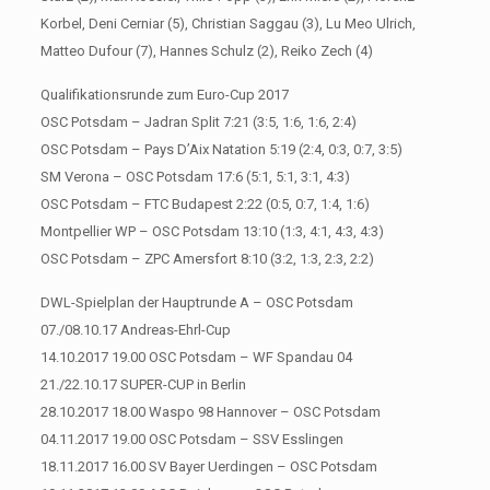
Korbel, Deni Cerniar (5), Christian Saggau (3), Lu Meo Ulrich,
Matteo Dufour (7), Hannes Schulz (2), Reiko Zech (4)
Qualifikationsrunde zum Euro-Cup 2017
OSC Potsdam – Jadran Split 7:21 (3:5, 1:6, 1:6, 2:4)
OSC Potsdam – Pays D’Aix Natation 5:19 (2:4, 0:3, 0:7, 3:5)
SM Verona – OSC Potsdam 17:6 (5:1, 5:1, 3:1, 4:3)
OSC Potsdam – FTC Budapest 2:22 (0:5, 0:7, 1:4, 1:6)
Montpellier WP – OSC Potsdam 13:10 (1:3, 4:1, 4:3, 4:3)
OSC Potsdam – ZPC Amersfort 8:10 (3:2, 1:3, 2:3, 2:2)
DWL-Spielplan der Hauptrunde A – OSC Potsdam
07./08.10.17 Andreas-Ehrl-Cup
14.10.2017 19.00 OSC Potsdam – WF Spandau 04
21./22.10.17 SUPER-CUP in Berlin
28.10.2017 18.00 Waspo 98 Hannover – OSC Potsdam
04.11.2017 19.00 OSC Potsdam – SSV Esslingen
18.11.2017 16.00 SV Bayer Uerdingen – OSC Potsdam