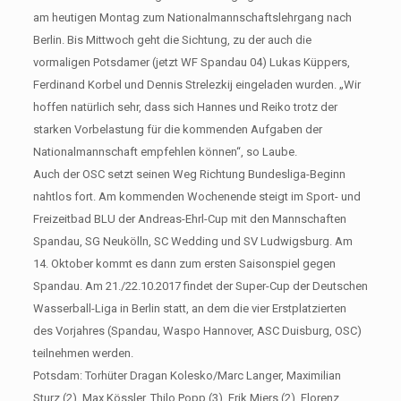
am heutigen Montag zum Nationalmannschaftslehrgang nach
Berlin. Bis Mittwoch geht die Sichtung, zu der auch die
vormaligen Potsdamer (jetzt WF Spandau 04) Lukas Küppers,
Ferdinand Korbel und Dennis Strelezkij eingeladen wurden. „Wir
hoffen natürlich sehr, dass sich Hannes und Reiko trotz der
starken Vorbelastung für die kommenden Aufgaben der
Nationalmannschaft empfehlen können“, so Laube.
Auch der OSC setzt seinen Weg Richtung Bundesliga-Beginn
nahtlos fort. Am kommenden Wochenende steigt im Sport- und
Freizeitbad BLU der Andreas-Ehrl-Cup mit den Mannschaften
Spandau, SG Neukölln, SC Wedding und SV Ludwigsburg. Am
14. Oktober kommt es dann zum ersten Saisonspiel gegen
Spandau. Am 21./22.10.2017 findet der Super-Cup der Deutschen
Wasserball-Liga in Berlin statt, an dem die vier Erstplatzierten
des Vorjahres (Spandau, Waspo Hannover, ASC Duisburg, OSC)
teilnehmen werden.
Potsdam: Torhüter Dragan Kolesko/Marc Langer, Maximilian
Sturz (2), Max Kössler, Thilo Popp (3), Erik Miers (2), Florenz