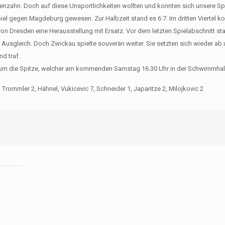
enzahn. Doch auf diese Unsportlichkeiten wollten und konnten sich unsere Spi
piel gegen Magdeburg gewesen. Zur Halbzeit stand es 6:7. Im dritten Viertel k
von Dresden eine Herausstellung mit Ersatz. Vor dem letzten Spielabschnitt st
 Ausgleich. Doch Zwickau spielte souverän weiter. Sie setzten sich wieder ab
d traf.
um die Spitze, welcher am kommenden Samstag 16.30 Uhr in der Schwimmhalle
 Trommler 2, Hähnel, Vukicevic 7, Schneider 1, Japaritze 2, Milojkovic 2