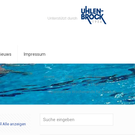
ieuws
Impressum
Home
DWL
DWL Herren
Liga
2. Liga Ost
Spannendes Wochenende für Zwickau
Alle anzeigen