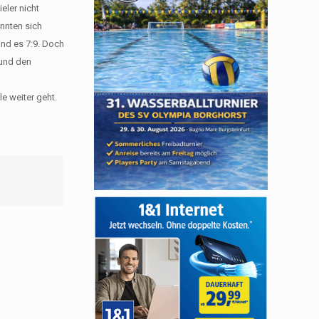
eler nicht
onnten sich
and es 7:9. Doch
 und den
 weiter geht.