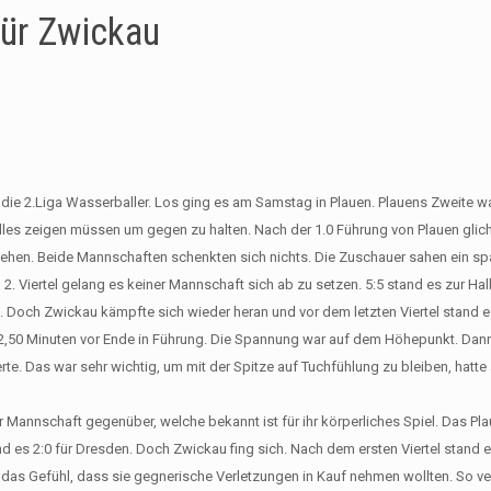
ür Zwickau
e 2.Liga Wasserballer. Los ging es am Samstag in Plauen. Plauens Zweite war
lles zeigen müssen um gegen zu halten. Nach der 1.0 Führung von Plauen glic
 gehen. Beide Mannschaften schenkten sich nichts. Die Zuschauer sahen ein s
 2. Viertel gelang es keiner Mannschaft sich ab zu setzen. 5:5 stand es zur Hal
. Doch Zwickau kämpfte sich wieder heran und vor dem letzten Viertel stand es
 2,50 Minuten vor Ende in Führung. Die Spannung war auf dem Höhepunkt. Dann
e. Das war sehr wichtig, um mit der Spitze auf Tuchfühlung zu bleiben, hatte 
Mannschaft gegenüber, welche bekannt ist für ihr körperliches Spiel. Das Pla
d es 2:0 für Dresden. Doch Zwickau fing sich. Nach dem ersten Viertel stand e
e das Gefühl, dass sie gegnerische Verletzungen in Kauf nehmen wollten. So ver