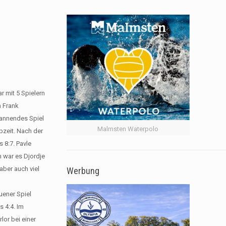
 mit 5 Spielern
h Frank
pannendes Spiel
Malmsten Waterpolo
bzeit. Nach der
 8:7. Pavle
 war es Djordje
aber auch viel
Werbung
uener Spiel
s 4:4. Im
lor bei einer