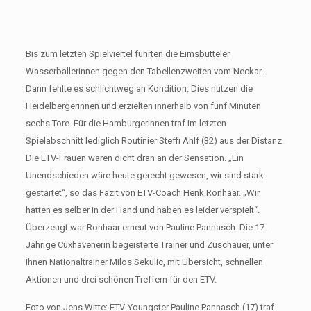
Bis zum letzten Spielviertel führten die Eimsbütteler
Wasserballerinnen gegen den Tabellenzweiten vom Neckar.
Dann fehlte es schlichtweg an Kondition. Dies nutzen die
Heidelbergerinnen und erzielten innerhalb von fünf Minuten
sechs Tore. Für die Hamburgerinnen traf im letzten
Spielabschnitt lediglich Routinier Steffi Ahlf (32) aus der Distanz.
Die ETV-Frauen waren dicht dran an der Sensation. „Ein
Unendschieden wäre heute gerecht gewesen, wir sind stark
gestartet“, so das Fazit von ETV-Coach Henk Ronhaar. „Wir
hatten es selber in der Hand und haben es leider verspielt“.
Überzeugt war Ronhaar erneut von Pauline Pannasch. Die 17-
Jährige Cuxhavenerin begeisterte Trainer und Zuschauer, unter
ihnen Nationaltrainer Milos Sekulic, mit Übersicht, schnellen
Aktionen und drei schönen Treffern für den ETV.
Foto von Jens Witte: ETV-Youngster Pauline Pannasch (17) traf