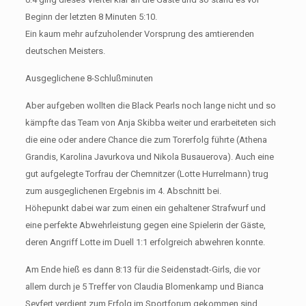
Beginn der letzten 8 Minuten 5:10.
Ein kaum mehr aufzuholender Vorsprung des amtierenden
deutschen Meisters.
Ausgeglichene 8-Schlußminuten
Aber aufgeben wollten die Black Pearls noch lange nicht und so
kämpfte das Team von Anja Skibba weiter und erarbeiteten sich
die eine oder andere Chance die zum Torerfolg führte (Athena
Grandis, Karolina Javurkova und Nikola Busauerova). Auch eine
gut aufgelegte Torfrau der Chemnitzer (Lotte Hurrelmann) trug
zum ausgeglichenen Ergebnis im 4. Abschnitt bei.
Höhepunkt dabei war zum einen ein gehaltener Strafwurf und
eine perfekte Abwehrleistung gegen eine Spielerin der Gäste,
deren Angriff Lotte im Duell 1:1 erfolgreich abwehren konnte.
Am Ende hieß es dann 8:13 für die Seidenstadt-Girls, die vor
allem durch je 5 Treffer von Claudia Blomenkamp und Bianca
Seyfert verdient zum Erfolg im Sportforum gekommen sind.