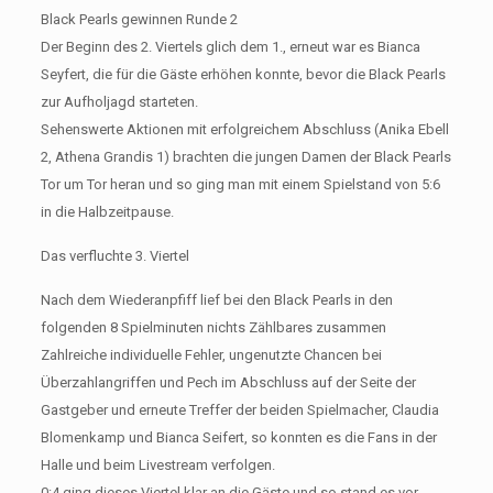
Black Pearls gewinnen Runde 2
Der Beginn des 2. Viertels glich dem 1., erneut war es Bianca
Seyfert, die für die Gäste erhöhen konnte, bevor die Black Pearls
zur Aufholjagd starteten.
Sehenswerte Aktionen mit erfolgreichem Abschluss (Anika Ebell
2, Athena Grandis 1) brachten die jungen Damen der Black Pearls
Tor um Tor heran und so ging man mit einem Spielstand von 5:6
in die Halbzeitpause.
Das verfluchte 3. Viertel
Nach dem Wiederanpfiff lief bei den Black Pearls in den
folgenden 8 Spielminuten nichts Zählbares zusammen
Zahlreiche individuelle Fehler, ungenutzte Chancen bei
Überzahlangriffen und Pech im Abschluss auf der Seite der
Gastgeber und erneute Treffer der beiden Spielmacher, Claudia
Blomenkamp und Bianca Seifert, so konnten es die Fans in der
Halle und beim Livestream verfolgen.
0:4 ging dieses Viertel klar an die Gäste und so stand es vor