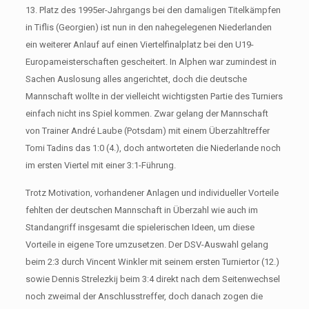
13. Platz des 1995er-Jahrgangs bei den damaligen Titelkämpfen
in Tiflis (Georgien) ist nun in den nahegelegenen Niederlanden
ein weiterer Anlauf auf einen Viertelfinalplatz bei den U19-
Europameisterschaften gescheitert. In Alphen war zumindest in
Sachen Auslosung alles angerichtet, doch die deutsche
Mannschaft wollte in der vielleicht wichtigsten Partie des Turniers
einfach nicht ins Spiel kommen. Zwar gelang der Mannschaft
von Trainer André Laube (Potsdam) mit einem Überzahltreffer
Tomi Tadins das 1:0 (4.), doch antworteten die Niederlande noch
im ersten Viertel mit einer 3:1-Führung.
Trotz Motivation, vorhandener Anlagen und individueller Vorteile
fehlten der deutschen Mannschaft in Überzahl wie auch im
Standangriff insgesamt die spielerischen Ideen, um diese
Vorteile in eigene Tore umzusetzen. Der DSV-Auswahl gelang
beim 2:3 durch Vincent Winkler mit seinem ersten Turniertor (12.)
sowie Dennis Strelezkij beim 3:4 direkt nach dem Seitenwechsel
noch zweimal der Anschlusstreffer, doch danach zogen die