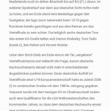
Niederlande noch im dritten Abschnitt bis auf 8:3 (21.) davon. Im
weiteren Spielverlauf war dann aus deutscher Sicht nichts mehr
zu holen, und am Ende stand eine Niederlage gegen den
Gastgeber, der tags zuvor seinerseits beim 10:10 gegen
Rumänien bereits geschlagen und aus dem Rennen um das
Viertelfinale zu sein schien. Die lediglich sechs deutschen Tore
des ersten KO-Duells teilten sich Dennis Strelezkij, Tomi Tadin
(beide 2), Ben Reibel und Vincent Winkler.
Unter dem Strich blieb am Ende eine in der Tat „vergebene“
Viertelfinalchance und vielleicht die Frage, warum deutsche
Nachwuchsteams derzeit nicht mehr in entscheidenden
Augenblicken punkten können. Einen deutschen Auftritt im
Viertelfinale einer U19-Europameisterschaft hatte es zuletzt 2006
(!) im rumänischen Oradea mit dem 1987er-Jahrgang gegeben.
Verpasst wurde mit dem heutigen KO im Überkreuzduell zudem
auch eine Qualifikation für die U20-Weltmeisterschaften des
kommenden Jahres, so dass dem deutschen Nachwuchs erneut
eine wichtige internationale Erfahrung fehlen wird. Dagegen