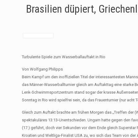
Brasilien düpiert, Griechenl
Turbulente Spiele zum Wasserballauftakt in Rio
Von Wolfgang Philipps
Beim Kampf um den inoffiziellen Titel der interessantesten Manns
das Männer-Wasserballturnier gleich am Auftakttag eine starke B
Lenk-Schwimmsportzentrum stand sogar der krasse Außenseiter Ja
Sonntag in Rio wird spielfrei sein, da das Frauenturnier (nur acht 
Gleich zum Auftakt brachte am frühen Morgen das „Treffen der 
spektakuläres 13:13-Unentschieden. Ungarn hatte gegen den favoris
(17.) geführt, doch vier Sekunden vor dem Ende gleich Superstar F
Kroatien und Weltliga-Finalist USA zu, wo sich das Team von der