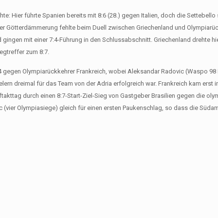
: Hier führte Spanien bereits mit 8:6 (28.) gegen Italien, doch die Settebello 
 einer Götterdämmerung fehlte beim Duell zwischen Griechenland und Olympiarü
 gingen mit einer 7:4-Führung in den Schlussabschnitt. Griechenland drehte hie
egtreffer zum 8:7.
:4 gegen Olympiarückkehrer Frankreich, wobei Aleksandar Radovic (Waspo 98
rn dreimal für das Team von der Adria erfolgreich war. Frankreich kam erst in
ftakttag durch einen 8:7-Start-Ziel-Sieg von Gastgeber Brasilien gegen die ol
ic (vier Olympiasiege) gleich für einen ersten Paukenschlag, so dass die Süda