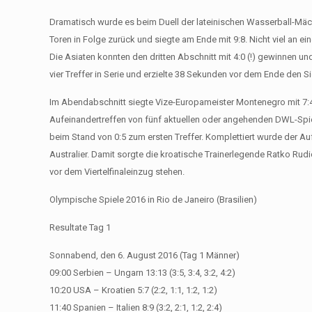
Dramatisch wurde es beim Duell der lateinischen Wasserball-Mächte
Toren in Folge zurück und siegte am Ende mit 9:8. Nicht viel an
Die Asiaten konnten den dritten Abschnitt mit 4:0 (!) gewinnen und
vier Treffer in Serie und erzielte 38 Sekunden vor dem Ende den Si
Im Abendabschnitt siegte Vize-Europameister Montenegro mit 7
Aufeinandertreffen von fünf aktuellen oder angehenden DWL-Spiele
beim Stand von 0:5 zum ersten Treffer. Komplettiert wurde der Au
Australier. Damit sorgte die kroatische Trainerlegende Ratko Rud
vor dem Viertelfinaleinzug stehen.
Olympische Spiele 2016 in Rio de Janeiro (Brasilien)
Resultate Tag 1
Sonnabend, den 6. August 2016 (Tag 1 Männer)
09:00 Serbien – Ungarn 13:13 (3:5, 3:4, 3:2, 4:2)
10:20 USA – Kroatien 5:7 (2:2, 1:1, 1:2, 1:2)
11:40 Spanien – Italien 8:9 (3:2, 2:1, 1:2, 2:4)