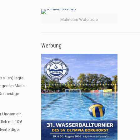
Malmsten Waterpolo
Werbung
silien) legte
ngen im Maria-
Der heutige
r Ungarn ein
lich mit 10:6
lverteidiger