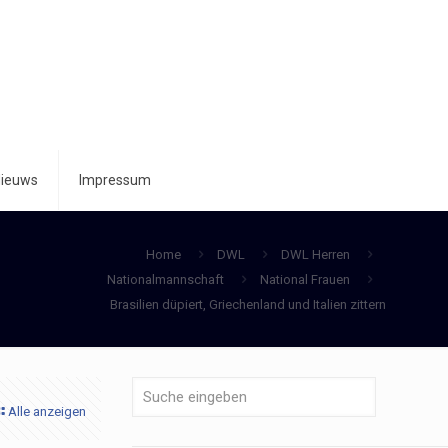
ieuws
Impressum
Home
DWL
DWL Herren
Nationalmannschaft
National Frauen
Brasilien düpiert, Griechenland und Italien zittern
Alle anzeigen