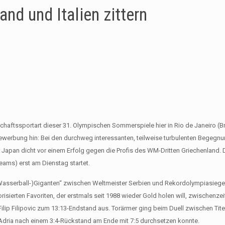
and und Italien zittern
chaftssportart dieser 31. Olympischen Sommerspiele hier in Rio de Janeiro (Bra
ewerbung hin: Bei den durchweg interessanten, teilweise turbulenten Begegnu
pan dicht vor einem Erfolg gegen die Profis des WM-Dritten Griechenland. 
Teams) erst am Dienstag startet.
(Wasserball-)Giganten“ zwischen Weltmeister Serbien und Rekordolympiasiege
ierten Favoriten, der erstmals seit 1988 wieder Gold holen will, zwischenzeit
ilip Filipovic zum 13:13-Endstand aus. Torärmer ging beim Duell zwischen Tite
 Adria nach einem 3:4-Rückstand am Ende mit 7:5 durchsetzen konnte.