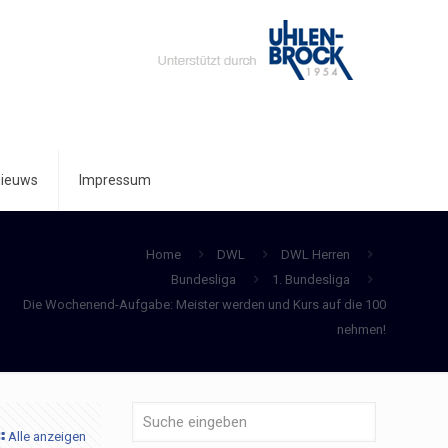
ieuws
Impressum
Home
DWL
DWL Herren
Bundesliga
1. Bundesliga
Die Wochenend-Aufgabe: Meister werden und Kurs auf die 100
nehmen!
Alle anzeigen