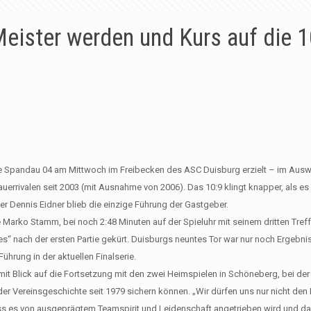
ister werden und Kurs auf die 
de Spandau 04 am Mittwoch im Freibecken des ASC Duisburg erzielt – im Ausw
errivalen seit 2003 (mit Ausnahme von 2006). Das 10:9 klingt knapper, als es 
r Dennis Eidner blieb die einzige Führung der Gastgeber.
 Marko Stamm, bei noch 2:48 Minuten auf der Spieluhr mit seinem dritten Tref
es“ nach der ersten Partie gekürt. Duisburgs neuntes Tor war nur noch Ergebn
ührung in der aktuellen Finalserie.
t Blick auf die Fortsetzung mit den zwei Heimspielen in Schöneberg, bei der 
 der Vereinsgeschichte seit 1979 sichern können. „Wir dürfen uns nur nicht den 
ss es von ausgeprägtem Teamspirit und Leidenschaft angetrieben wird und d