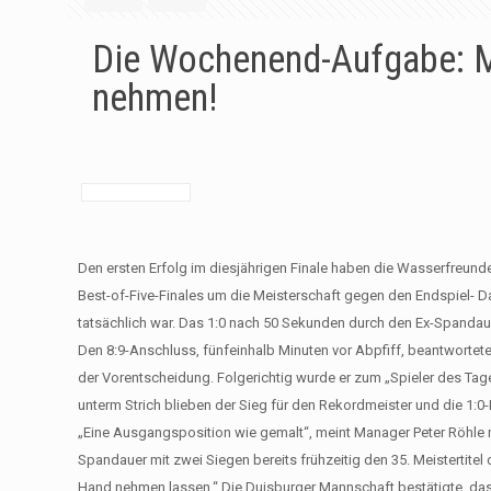
Die Wochenend-Aufgabe: Me
nehmen!
Den ersten Erfolg im diesjährigen Finale haben die Wasserfreun
Best-of-Five-Finales um die Meisterschaft gegen den Endspiel- Dau
tatsächlich war. Das 1:0 nach 50 Sekunden durch den Ex-Spandaue
Den 8:9-Anschluss, fünfeinhalb Minuten vor Abpfiff, beantwortete
der Vorentscheidung. Folgerichtig wurde er zum „Spieler des Tag
unterm Strich blieben der Sieg für den Rekordmeister und die 1:0-F
„Eine Ausgangsposition wie gemalt“, meint Manager Peter Röhle mi
Spandauer mit zwei Siegen bereits frühzeitig den 35. Meistertitel
Hand nehmen lassen.“ Die Duisburger Mannschaft bestätigte, da