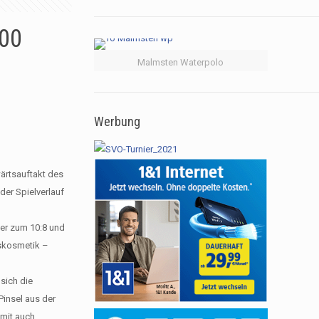
100
Malmsten Waterpolo
Werbung
ärtsauftakt des
der Spielverlauf
fer zum 10:8 und
iskosmetik –
sich die
Pinsel aus der
amit auch