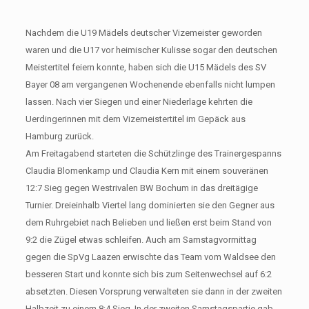
Nachdem die U19 Mädels deutscher Vizemeister geworden
waren und die U17 vor heimischer Kulisse sogar den deutschen
Meistertitel feiern konnte, haben sich die U15 Mädels des SV
Bayer 08 am vergangenen Wochenende ebenfalls nicht lumpen
lassen. Nach vier Siegen und einer Niederlage kehrten die
Uerdingerinnen mit dem Vizemeistertitel im Gepäck aus
Hamburg zurück.
Am Freitagabend starteten die Schützlinge des Trainergespanns
Claudia Blomenkamp und Claudia Kern mit einem souveränen
12:7 Sieg gegen Westrivalen BW Bochum in das dreitägige
Turnier. Dreieinhalb Viertel lang dominierten sie den Gegner aus
dem Ruhrgebiet nach Belieben und ließen erst beim Stand von
9:2 die Zügel etwas schleifen. Auch am Samstagvormittag
gegen die SpVg Laazen erwischte das Team vom Waldsee den
besseren Start und konnte sich bis zum Seitenwechsel auf 6:2
absetzten. Diesen Vorsprung verwalteten sie dann in der zweiten
Halbzeit zu einem 8:4 Sieg. In der zweiten Samstagspartie gab