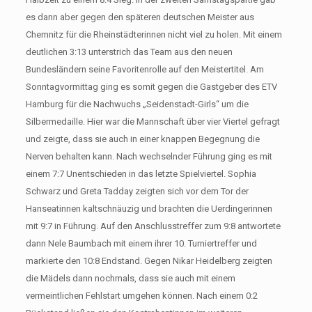
es dann aber gegen den späteren deutschen Meister aus
Chemnitz für die Rheinstädterinnen nicht viel zu holen. Mit einem
deutlichen 3:13 unterstrich das Team aus den neuen
Bundesländern seine Favoritenrolle auf den Meistertitel. Am
Sonntagvormittag ging es somit gegen die Gastgeber des ETV
Hamburg für die Nachwuchs „Seidenstadt-Girls“ um die
Silbermedaille. Hier war die Mannschaft über vier Viertel gefragt
und zeigte, dass sie auch in einer knappen Begegnung die
Nerven behalten kann. Nach wechselnder Führung ging es mit
einem 7:7 Unentschieden in das letzte Spielviertel. Sophia
Schwarz und Greta Tadday zeigten sich vor dem Tor der
Hanseatinnen kaltschnäuzig und brachten die Uerdingerinnen
mit 9:7 in Führung. Auf den Anschlusstreffer zum 9:8 antwortete
dann Nele Baumbach mit einem ihrer 10. Turniertreffer und
markierte den 10:8 Endstand. Gegen Nikar Heidelberg zeigten
die Mädels dann nochmals, dass sie auch mit einem
vermeintlichen Fehlstart umgehen können. Nach einem 0:2