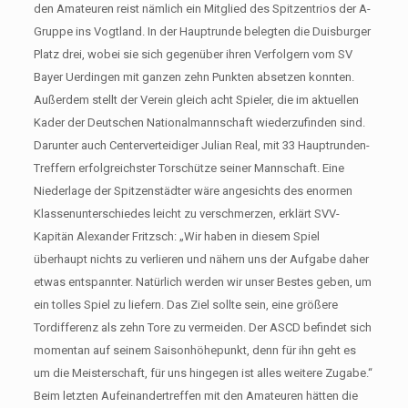
den Amateuren reist nämlich ein Mitglied des Spitzentrios der A-
Gruppe ins Vogtland. In der Hauptrunde belegten die Duisburger
Platz drei, wobei sie sich gegenüber ihren Verfolgern vom SV
Bayer Uerdingen mit ganzen zehn Punkten absetzen konnten.
Außerdem stellt der Verein gleich acht Spieler, die im aktuellen
Kader der Deutschen Nationalmannschaft wiederzufinden sind.
Darunter auch Centerverteidiger Julian Real, mit 33 Hauptrunden-
Treffern erfolgreichster Torschütze seiner Mannschaft. Eine
Niederlage der Spitzenstädter wäre angesichts des enormen
Klassenunterschiedes leicht zu verschmerzen, erklärt SVV-
Kapitän Alexander Fritzsch: „Wir haben in diesem Spiel
überhaupt nichts zu verlieren und nähern uns der Aufgabe daher
etwas entspannter. Natürlich werden wir unser Bestes geben, um
ein tolles Spiel zu liefern. Das Ziel sollte sein, eine größere
Tordifferenz als zehn Tore zu vermeiden. Der ASCD befindet sich
momentan auf seinem Saisonhöhepunkt, denn für ihn geht es
um die Meisterschaft, für uns hingegen ist alles weitere Zugabe.“
Beim letzten Aufeinandertreffen mit den Amateuren hätten die