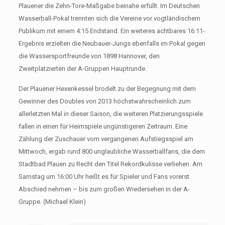
Plauener die Zehn-Tore-Maßgabe beinahe erfüllt. Im Deutschen
Wasserball-Pokal trennten sich die Vereine vor vogtländischem
Publikum mit einem 4:15 Endstand. Ein weiteres achtbares 16:11-
Ergebnis erzielten die Neubauer-Jungs ebenfalls im Pokal gegen
die Wassersportfreunde von 1898 Hannover, den
Zweitplatzierten der A-Gruppen Hauptrunde.
Der Plauener Hexenkessel brodelt zu der Begegnung mit dem
Gewinner des Doubles von 2013 höchstwahrscheinlich zum
allerletzten Mal in dieser Saison, die weiteren Platzierungsspiele
fallen in einen für Heimspiele ungünstigeren Zeitraum. Eine
Zählung der Zuschauer vom vergangenen Aufstiegsspiel am
Mittwoch, ergab rund 800 unglaubliche Wasserballfans, die dem
Stadtbad Plauen zu Recht den Titel Rekordkulisse verliehen. Am
Samstag um 16:00 Uhr heißt es für Spieler und Fans vorerst
Abschied nehmen – bis zum großen Wiedersehen in der A-
Gruppe. (Michael Klein)