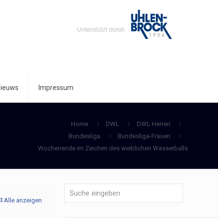
ieuws
Impressum
Home
DWL
DWL Herren
Bundesliga
Bundesliga-Frauen
Wochenende im Zeichen des weiblichen Wasserballs
Alle anzeigen