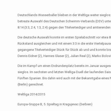
Deutschlands Wasserballer bleiben in der Weltliga weiter sieglos
betreute Auswahl des Deutschen Schwimm-Verbands (DSV) unterl
8:14 (3:3, 2:4, 1:3, 2:4) gegen den Titelverteidiger und amtierende
Die deutsche Auswahl konnte im ersten Spielabschnitt vor etwa 
Rückstand ausgleichen und mit einem 3:3 in die erste Viertelpaus
gegangene Titelverteidiger Stück für Stück ab und und konnte bi
Dennis Eidner (2), Hannes Glaser (2), Julian Real (2), Marko Bolovi
Die im Kampf um einen Endrundenplatz bereits im Januar ausgesc
sieglos. Im sechsten und letzten Welliga-Duell der laufenden Sai
Fünften Spanien. Bis dahin wird auch mit der Bekanntgabe eine
(Berlin) gerechnet.
Weltliga 2014/2015
Europa-Gruppe B, 5. Spieltag in Kragujevac (Serbien)