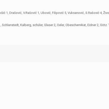
šić 1, Drašović, V.Rašović 1, Ubović, Filipović 5, Vuksanović, S.Rašović 4, Živoj
Schlanstedt, Kalberg, schüler, Glaser 2, Oeler, Obeschernikat, Eidner 2, Götz. 