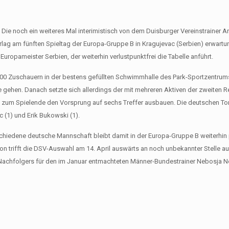
: Die noch ein weiteres Mal interimistisch von dem Duisburger Vereinstrainer A
ag am fünften Spieltag der Europa-Gruppe B in Kragujevac (Serbien) erwart
n Europameister Serbien, der weiterhin verlustpunktfrei die Tabelle anführt.
800 Zuschauern in der bestens gefüllten Schwimmhalle des Park-Sportzentrums
e gehen. Danach setzte sich allerdings der mit mehreren Aktiven der zweiten R
s zum Spielende den Vorsprung auf sechs Treffer ausbauen. Die deutschen Tore
c (1) und Erik Bukowski (1).
hiedene deutsche Mannschaft bleibt damit in der Europa-Gruppe B weiterhin
son trifft die DSV-Auswahl am 14. April auswärts an noch unbekannter Stelle 
s Nachfolgers für den im Januar entmachteten Männer-Bundestrainer Nebosja 