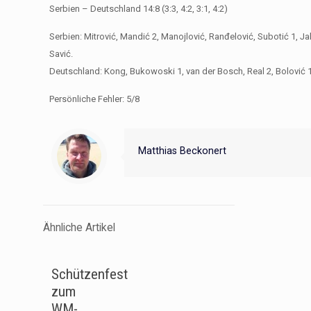
Serbien – Deutschland 14:8 (3:3, 4:2, 3:1, 4:2)
Serbien: Mitrović, Mandić 2, Manojlović, Ranđelović, Subotić 1, Jak
Savić.
Deutschland: Kong, Bukowoski 1, van der Bosch, Real 2, Bolović 1, 
Persönliche Fehler: 5/8
Matthias Beckonert
Ähnliche Artikel
Schützenfest
zum
WM-