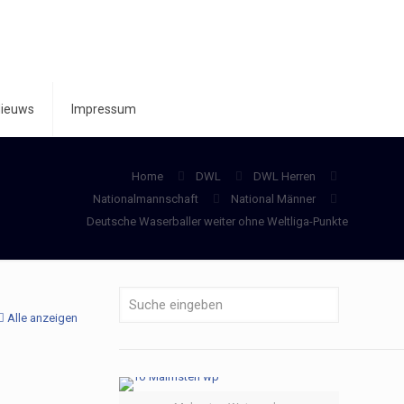
ieuws
Impressum
Home
DWL
DWL Herren
Nationalmannschaft
National Männer
Deutsche Waserballer weiter ohne Weltliga-Punkte
Alle anzeigen