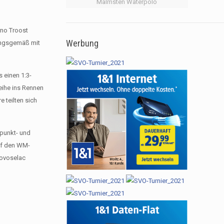
Malmsten Waterpolo
rno Troost
Werbung
ungsgemäß mit
 einen 1:3-
eihe ins Rennen
 teilten sich
 punkt- und
auf den WM-
Novoselac