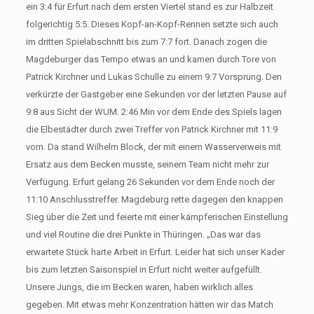
ein 3:4 für Erfurt nach dem ersten Viertel stand es zur Halbzeit
folgerichtig 5:5. Dieses Kopf-an-Kopf-Rennen setzte sich auch
im dritten Spielabschnitt bis zum 7:7 fort. Danach zogen die
Magdeburger das Tempo etwas an und kamen durch Tore von
Patrick Kirchner und Lukas Schulle zu einem 9:7 Vorsprung. Den
verkürzte der Gastgeber eine Sekunden vor der letzten Pause auf
9:8 aus Sicht der WUM. 2:46 Min vor dem Ende des Spiels lagen
die Elbestädter durch zwei Treffer von Patrick Kirchner mit 11:9
vorn. Da stand Wilhelm Block, der mit einem Wasserverweis mit
Ersatz aus dem Becken musste, seinem Team nicht mehr zur
Verfügung. Erfurt gelang 26 Sekunden vor dem Ende noch der
11:10 Anschlusstreffer. Magdeburg rette dagegen den knappen
Sieg über die Zeit und feierte mit einer kämpferischen Einstellung
und viel Routine die drei Punkte in Thüringen. „Das war das
erwartete Stück harte Arbeit in Erfurt. Leider hat sich unser Kader
bis zum letzten Saisonspiel in Erfurt nicht weiter aufgefüllt.
Unsere Jungs, die im Becken waren, haben wirklich alles
gegeben. Mit etwas mehr Konzentration hätten wir das Match