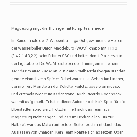
Magdeburg ringt die Thüringer mit Rumpfteam nieder
Im Saisonfinale der 2. Wasserball Liga Ost gewinnen die Herren
der Wasserballer Union Magdeburg (WUM) knapp mit 11:10
(3:4,2:1,4:3,2:2) beim Erfurter SSC und halten damit Platz zwei in
der Ligatabelle. Die WUM reiste bei den Thüringern mit einem
sehr dezimierten Kader an. Auf dem Spielberichtsbogen standen
gerade einmal zehn Spieler. Dabei waren u. a. Sebastian Lindner,
der mehrere Monate an der Schulter verletzt pausieren musste
und erstmals wieder im Kader stand. Auch Ricardo Rodenbeck
war mit aufgestellt. Er hat in dieser Saison noch kein Spiel für die
Elbestädter absolviert. Trotzdem ließ sich das Team aus
Magdeburg nicht hängen und gab im Becken alles. Bis zur
Halbzeit war das Match auf beiden Seiten bestimmt durch das
Auslassen von Chancen. Kein Team konnte sich absetzen. Über