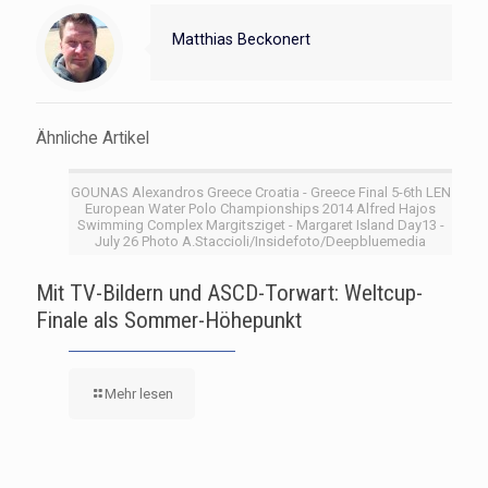
Matthias Beckonert
Ähnliche Artikel
GOUNAS Alexandros Greece Croatia - Greece Final 5-6th LEN
European Water Polo Championships 2014 Alfred Hajos
Swimming Complex Margitsziget - Margaret Island Day13 -
July 26 Photo A.Staccioli/Insidefoto/Deepbluemedia
Mit TV-Bildern und ASCD-Torwart: Weltcup-
Finale als Sommer-Höhepunkt
Mehr lesen