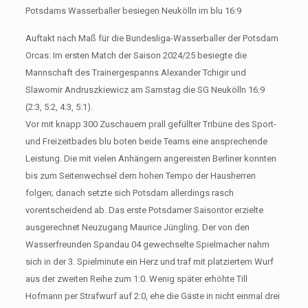
Potsdams Wasserballer besiegen Neukölln im blu 16:9
Auftakt nach Maß für die Bundesliga-Wasserballer der Potsdam
Orcas: Im ersten Match der Saison 2024/25 besiegte die
Mannschaft des Trainergespanns Alexander Tchigir und
Slawomir Andruszkiewicz am Samstag die SG Neukölln 16:9
(2:3, 5:2, 4:3, 5:1).
Vor mit knapp 300 Zuschauern prall gefüllter Tribüne des Sport-
und Freizeitbades blu boten beide Teams eine ansprechende
Leistung. Die mit vielen Anhängern angereisten Berliner konnten
bis zum Seitenwechsel dem hohen Tempo der Hausherren
folgen; danach setzte sich Potsdam allerdings rasch
vorentscheidend ab. Das erste Potsdamer Saisontor erzielte
ausgerechnet Neuzugang Maurice Jüngling. Der von den
Wasserfreunden Spandau 04 gewechselte Spielmacher nahm
sich in der 3. Spielminute ein Herz und traf mit platziertem Wurf
aus der zweiten Reihe zum 1:0. Wenig später erhöhte Till
Hofmann per Strafwurf auf 2:0, ehe die Gäste in nicht einmal drei