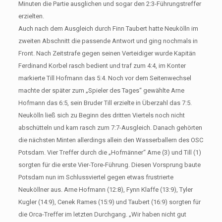
Minuten die Partie ausglichen und sogar den 2:3-Führungstreffer
erzielten.
Auch nach dem Ausgleich durch Finn Taubert hatte Neukölln im
zweiten Abschnitt die passende Antwort und ging nochmals in
Front. Nach Zeitstrafe gegen seinen Verteidiger wurde Kapitän
Ferdinand Korbel rasch bedient und traf zum 4:4, im Konter
markierte Till Hofmann das 5:4. Noch vor dem Seitenwechsel
machte der später zum „Spieler des Tages“ gewählte Arne
Hofmann das 6:5, sein Bruder Till erzielte in Überzahl das 7:5.
Neukölln ließ sich zu Beginn des dritten Viertels noch nicht
abschütteln und kam rasch zum 7:7-Ausgleich. Danach gehörten
die nächsten Minten allerdings allein den Wasserballern des OSC
Potsdam. Vier Treffer durch die „Hofmänner“ Arne (3) und Till (1)
sorgten für die erste Vier-Tore-Führung. Diesen Vorsprung baute
Potsdam nun im Schlussviertel gegen etwas frustrierte
Neuköllner aus. Arne Hofmann (12:8), Fynn Klaffe (13:9), Tyler
Kugler (14:9), Cenek Rames (15:9) und Taubert (16:9) sorgten für
die Orca-Treffer im letzten Durchgang. „Wir haben nicht gut