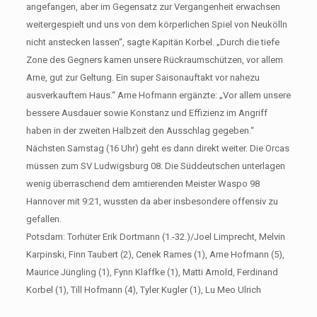
angefangen, aber im Gegensatz zur Vergangenheit erwachsen
weitergespielt und uns von dem körperlichen Spiel von Neukölln
nicht anstecken lassen“, sagte Kapitän Korbel. „Durch die tiefe
Zone des Gegners kamen unsere Rückraumschützen, vor allem
Arne, gut zur Geltung. Ein super Saisonauftakt vor nahezu
ausverkauftem Haus.“ Arne Hofmann ergänzte: „Vor allem unsere
bessere Ausdauer sowie Konstanz und Effizienz im Angriff
haben in der zweiten Halbzeit den Ausschlag gegeben.“
Nächsten Samstag (16 Uhr) geht es dann direkt weiter. Die Orcas
müssen zum SV Ludwigsburg 08. Die Süddeutschen unterlagen
wenig überraschend dem amtierenden Meister Waspo 98
Hannover mit 9:21, wussten da aber insbesondere offensiv zu
gefallen.
Potsdam: Torhüter Erik Dortmann (1.-32.)/Joel Limprecht, Melvin
Karpinski, Finn Taubert (2), Cenek Rames (1), Arne Hofmann (5),
Maurice Jüngling (1), Fynn Klaffke (1), Matti Arnold, Ferdinand
Korbel (1), Till Hofmann (4), Tyler Kugler (1), Lu Meo Ulrich