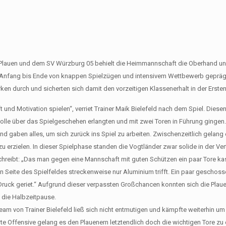
Plauen und dem SV Würzburg 05 behielt die Heimmannschaft die Oberhand un
e von Anfang bis Ende von knappen Spielzügen und intensivem Wettbewerb gepräg
ärken durch und sicherten sich damit den vorzeitigen Klassenerhalt in der Erste
t und Motivation spielen“, verriet Trainer Maik Bielefeld nach dem Spiel. Diese
rolle über das Spielgeschehen erlangten und mit zwei Toren in Führung gingen
 gaben alles, um sich zurück ins Spiel zu arbeiten. Zwischenzeitlich gelang
erzielen. In dieser Spielphase standen die Vogtländer zwar solide in der Ver
hreibt: „Das man gegen eine Mannschaft mit guten Schützen ein paar Tore kass
en Seite des Spielfeldes streckenweise nur Aluminium trifft. Ein paar geschos
ruck geriet.“ Aufgrund dieser verpassten Großchancen konnten sich die Plaue
 die Halbzeitpause.
Team von Trainer Bielefeld ließ sich nicht entmutigen und kämpfte weiterhin um 
e Offensive gelang es den Plauenern letztendlich doch die wichtigen Tore zu 