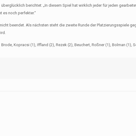
g überglücklich berichtet: „In diesem Spiel hat wirklich jeder für jeden gearbeit
 es noch perfekter.“
nicht beendet. Als nächsten steht die zweite Runde der Platzierungsspiele g
ird.
, Brode, Kopracsi (1), Iffland (2), Rezek (2), Beuchert, Roßner (1), Bolman (1), Sc