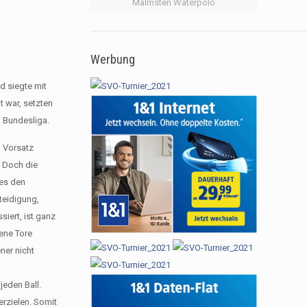
Malmsten Waterpolo
Werbung
d siegte mit
t war, setzten
n Bundesliga.
n Vorsatz
. Doch die
 es den
teidigung,
iert, ist ganz
sene Tore
ner nicht
jeden Ball.
erzielen. Somit