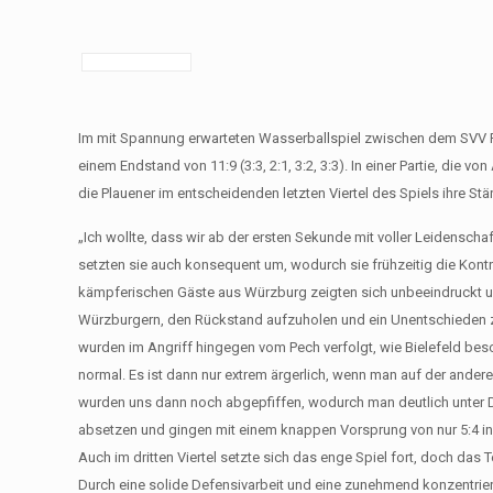
Im mit Spannung erwarteten Wasserballspiel zwischen dem SVV 
einem Endstand von 11:9 (3:3, 2:1, 3:2, 3:3). In einer Partie, di
die Plauener im entscheidenden letzten Viertel des Spiels ihre St
„Ich wollte, dass wir ab der ersten Sekunde mit voller Leidenschaf
setzten sie auch konsequent um, wodurch sie frühzeitig die Kont
kämpferischen Gäste aus Würzburg zeigten sich unbeeindruckt und
Würzburgern, den Rückstand aufzuholen und ein Unentschieden zu 
wurden im Angriff hingegen vom Pech verfolgt, wie Bielefeld besc
normal. Es ist dann nur extrem ärgerlich, wenn man auf der ander
wurden uns dann noch abgepfiffen, wodurch man deutlich unter D
absetzen und gingen mit einem knappen Vorsprung von nur 5:4 in
Auch im dritten Viertel setzte sich das enge Spiel fort, doch das 
Durch eine solide Defensivarbeit und eine zunehmend konzentriert