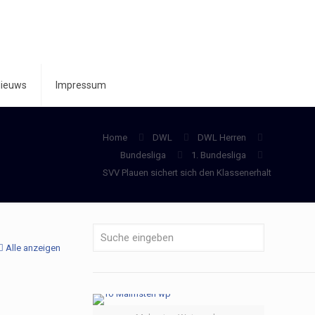
ieuws
Impressum
Home
DWL
DWL Herren
Bundesliga
1. Bundesliga
SVV Plauen sichert sich den Klassenerhalt
Alle anzeigen