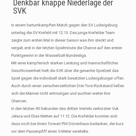
Denkbar knappe Niederlage der
SVK
In einem hartumkämpften Match gegen den SV Ludwigsburg
unterlag die SV Krefeld mit 12:13. Das junge Krefelder Team
zeigte zum ersten Mal in dieser Saison was ihm steckt und
vergab erst in der letzten Spielminute die Chance auf den ersten
Punktgewinn in der Wasserball-Bundesliga.
Mit einer kämpferisch starken Leistung und mannschaftlicher
Geschlossenheit hielt die SVK über die gesamte Spielzeit das
Spiel gegen die individuell stark besetzten Ludwigsburger offen.
Auch durch einen zwischenzeitlichen Drei-Tore-Rückstand ließen
sich die Männer nicht entmutigen und suchten weiter ihre
Chancen.
In den letzten 90 Sekunden des dritten Viertels verkürzten Vuk
Jelaca und Elias Metten auf 11:12. Die Krefelder konnten sich
dazu noch bei ihrem Torwart Phil Dörrenhaus bedanken, der kurz
vor dem Pausenpfiff einen 5-Meter vereitelte.