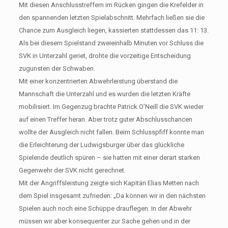
Mit diesen Anschlusstreffern im Rücken gingen die Krefelder in
den spannenden letzten Spielabschnitt. Mehrfach ließen sie die
Chance zum Ausgleich liegen, kassierten stattdessen das 11: 13.
Als bei diesem Spielstand zweieinhalb Minuten vor Schluss die
SVK in Unterzahl geriet, drohte die vorzeitige Entscheidung
zugunsten der Schwaben.
Mit einer konzentrierten Abwehrleistung überstand die
Mannschaft die Unterzahl und es wurden die letzten Kräfte
mobilisiert. Im Gegenzug brachte Patrick O’Neill die SVK wieder
auf einen Treffer heran. Aber trotz guter Abschlusschancen
wollte der Ausgleich nicht fallen. Beim Schlusspfiff konnte man
die Erleichterung der Ludwigsburger über das glückliche
Spielende deutlich spüren – sie hatten mit einer derart starken
Gegenwehr der SVK nicht gerechnet.
Mit der Angriffsleistung zeigte sich Kapitän Elias Metten nach
dem Spiel insgesamt zufrieden: „Da können wir in den nächsten
Spielen auch noch eine Schüppe drauflegen. In der Abwehr
müssen wir aber konsequenter zur Sache gehen und in der