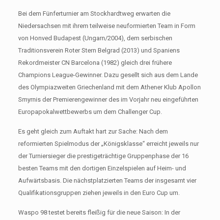
Bei dem Fünferturnier am Stockhardtweg erwarten die
Niedersachsen mit ihrem teilweise neuformierten Team in Form
von Honved Budapest (Ungarn/2004), dem serbischen
Traditionsverein Roter Stern Belgrad (2013) und Spaniens
Rekordmeister CN Barcelona (1982) gleich drei frühere
Champions League-Gewinner. Dazu gesellt sich aus dem Lande
des Olympiazweiten Griechenland mit dem Athener Klub Apollon
Smyrnis der Premierengewinner des im Vorjahr neu eingeführten
Europapokalwettbewerbs um dem Challenger Cup.
Es geht gleich zum Auftakt hart zur Sache: Nach dem
reformierten Spielmodus der „Königsklasse“ erreicht jeweils nur
der Turniersieger die prestigeträchtige Gruppenphase der 16
besten Teams mit den dortigen Einzelspielen auf Heim- und
Aufwärtsbasis. Die nächstplatzierten Teams der insgesamt vier
Qualifikationsgruppen ziehen jeweils in den Euro Cup um.
Waspo 98 testet bereits fleißig für die neue Saison: In der