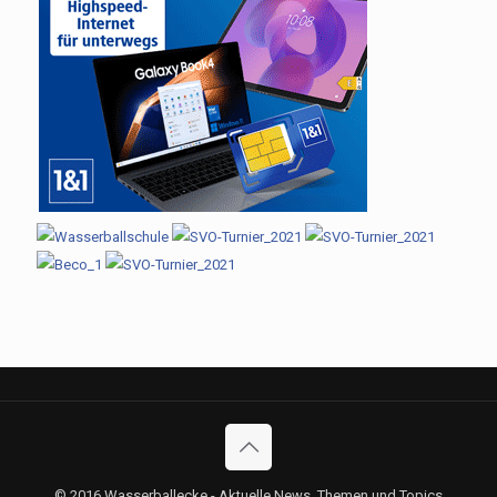
© 2016 Wasserballecke - Aktuelle News, Themen und Topics