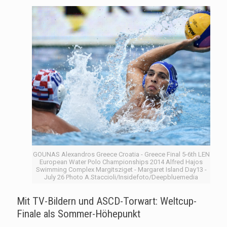
GOUNAS Alexandros Greece Croatia - Greece Final 5-6th LEN
European Water Polo Championships 2014 Alfred Hajos
Swimming Complex Margitsziget - Margaret Island Day13 -
July 26 Photo A.Staccioli/Insidefoto/Deepbluemedia
Mit TV-Bildern und ASCD-Torwart: Weltcup-
Finale als Sommer-Höhepunkt