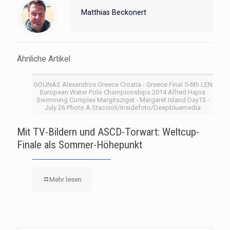
Matthias Beckonert
Ähnliche Artikel
GOUNAS Alexandros Greece Croatia - Greece Final 5-6th LEN
European Water Polo Championships 2014 Alfred Hajos
Swimming Complex Margitsziget - Margaret Island Day13 -
July 26 Photo A.Staccioli/Insidefoto/Deepbluemedia
Mit TV-Bildern und ASCD-Torwart: Weltcup-
Finale als Sommer-Höhepunkt
Mehr lesen