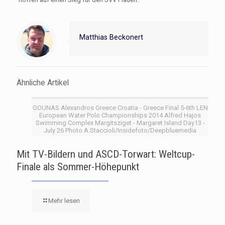
Matthias Beckonert
Ähnliche Artikel
GOUNAS Alexandros Greece Croatia - Greece Final 5-6th LEN
European Water Polo Championships 2014 Alfred Hajos
Swimming Complex Margitsziget - Margaret Island Day13 -
July 26 Photo A.Staccioli/Insidefoto/Deepbluemedia
Mit TV-Bildern und ASCD-Torwart: Weltcup-
Finale als Sommer-Höhepunkt
Mehr lesen