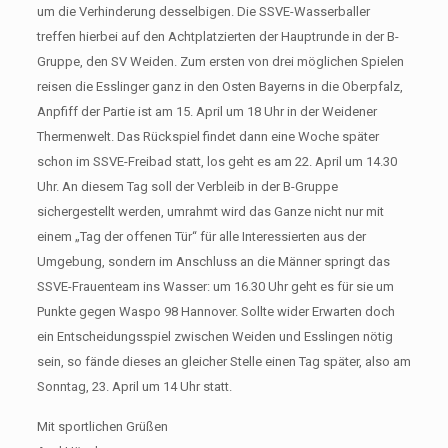
um die Verhinderung desselbigen. Die SSVE-Wasserballer
treffen hierbei auf den Achtplatzierten der Hauptrunde in der B-
Gruppe, den SV Weiden. Zum ersten von drei möglichen Spielen
reisen die Esslinger ganz in den Osten Bayerns in die Oberpfalz,
Anpfiff der Partie ist am 15. April um 18 Uhr in der Weidener
Thermenwelt. Das Rückspiel findet dann eine Woche später
schon im SSVE-Freibad statt, los geht es am 22. April um 14.30
Uhr. An diesem Tag soll der Verbleib in der B-Gruppe
sichergestellt werden, umrahmt wird das Ganze nicht nur mit
einem „Tag der offenen Tür“ für alle Interessierten aus der
Umgebung, sondern im Anschluss an die Männer springt das
SSVE-Frauenteam ins Wasser: um 16.30 Uhr geht es für sie um
Punkte gegen Waspo 98 Hannover. Sollte wider Erwarten doch
ein Entscheidungsspiel zwischen Weiden und Esslingen nötig
sein, so fände dieses an gleicher Stelle einen Tag später, also am
Sonntag, 23. April um 14 Uhr statt.
Mit sportlichen Grüßen