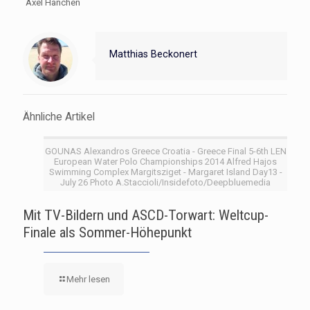
Axel Hänchen
Matthias Beckonert
Ähnliche Artikel
GOUNAS Alexandros Greece Croatia - Greece Final 5-6th LEN
European Water Polo Championships 2014 Alfred Hajos
Swimming Complex Margitsziget - Margaret Island Day13 -
July 26 Photo A.Staccioli/Insidefoto/Deepbluemedia
Mit TV-Bildern und ASCD-Torwart: Weltcup-
Finale als Sommer-Höhepunkt
Mehr lesen