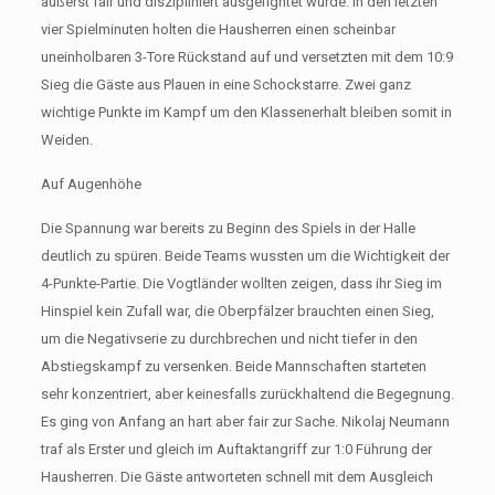
äußerst fair und diszipliniert ausgefightet wurde. In den letzten
vier Spielminuten holten die Hausherren einen scheinbar
uneinholbaren 3-Tore Rückstand auf und versetzten mit dem 10:9
Sieg die Gäste aus Plauen in eine Schockstarre. Zwei ganz
wichtige Punkte im Kampf um den Klassenerhalt bleiben somit in
Weiden.
Auf Augenhöhe
Die Spannung war bereits zu Beginn des Spiels in der Halle
deutlich zu spüren. Beide Teams wussten um die Wichtigkeit der
4-Punkte-Partie. Die Vogtländer wollten zeigen, dass ihr Sieg im
Hinspiel kein Zufall war, die Oberpfälzer brauchten einen Sieg,
um die Negativserie zu durchbrechen und nicht tiefer in den
Abstiegskampf zu versenken. Beide Mannschaften starteten
sehr konzentriert, aber keinesfalls zurückhaltend die Begegnung.
Es ging von Anfang an hart aber fair zur Sache. Nikolaj Neumann
traf als Erster und gleich im Auftaktangriff zur 1:0 Führung der
Hausherren. Die Gäste antworteten schnell mit dem Ausgleich