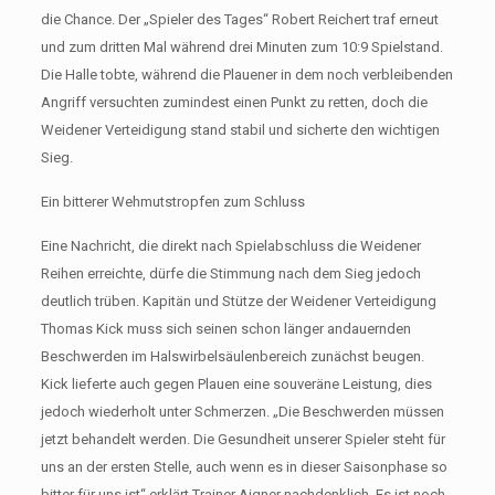
die Chance. Der „Spieler des Tages“ Robert Reichert traf erneut
und zum dritten Mal während drei Minuten zum 10:9 Spielstand.
Die Halle tobte, während die Plauener in dem noch verbleibenden
Angriff versuchten zumindest einen Punkt zu retten, doch die
Weidener Verteidigung stand stabil und sicherte den wichtigen
Sieg.
Ein bitterer Wehmutstropfen zum Schluss
Eine Nachricht, die direkt nach Spielabschluss die Weidener
Reihen erreichte, dürfe die Stimmung nach dem Sieg jedoch
deutlich trüben. Kapitän und Stütze der Weidener Verteidigung
Thomas Kick muss sich seinen schon länger andauernden
Beschwerden im Halswirbelsäulenbereich zunächst beugen.
Kick lieferte auch gegen Plauen eine souveräne Leistung, dies
jedoch wiederholt unter Schmerzen. „Die Beschwerden müssen
jetzt behandelt werden. Die Gesundheit unserer Spieler steht für
uns an der ersten Stelle, auch wenn es in dieser Saisonphase so
bitter für uns ist“ erklärt Trainer Aigner nachdenklich. Es ist noch