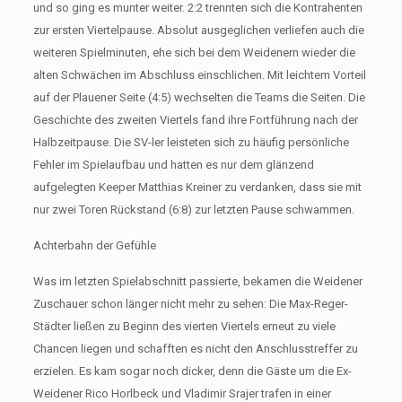
und so ging es munter weiter. 2:2 trennten sich die Kontrahenten
zur ersten Viertelpause. Absolut ausgeglichen verliefen auch die
weiteren Spielminuten, ehe sich bei dem Weidenern wieder die
alten Schwächen im Abschluss einschlichen. Mit leichtem Vorteil
auf der Plauener Seite (4:5) wechselten die Teams die Seiten. Die
Geschichte des zweiten Viertels fand ihre Fortführung nach der
Halbzeitpause. Die SV-ler leisteten sich zu häufig persönliche
Fehler im Spielaufbau und hatten es nur dem glänzend
aufgelegten Keeper Matthias Kreiner zu verdanken, dass sie mit
nur zwei Toren Rückstand (6:8) zur letzten Pause schwammen.
Achterbahn der Gefühle
Was im letzten Spielabschnitt passierte, bekamen die Weidener
Zuschauer schon länger nicht mehr zu sehen: Die Max-Reger-
Städter ließen zu Beginn des vierten Viertels erneut zu viele
Chancen liegen und schafften es nicht den Anschlusstreffer zu
erzielen. Es kam sogar noch dicker, denn die Gäste um die Ex-
Weidener Rico Horlbeck und Vladimir Srajer trafen in einer