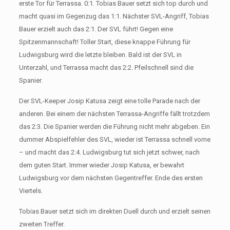
erste Tor für Terrassa. 0:1. Tobias Bauer setzt sich top durch und
macht quasi im Gegenzug das 1:1. Nächster SVL-Angriff, Tobias
Bauer erzielt auch das 2:1. Der SVL führt! Gegen eine
Spitzenmannschaft! Toller Start, diese knappe Führung für
Ludwigsburg wird die letzte bleiben. Bald ist der SVL in
Unterzahl, und Terrassa macht das 2:2. Pfeilschnell sind die
Spanier.
Der SVL-Keeper Josip Katusa zeigt eine tolle Parade nach der
anderen. Bei einem der nächsten Terrassa-Angriffe fällt trotzdem
das 2:3. Die Spanier werden die Führung nicht mehr abgeben. Ein
dummer Abspielfehler des SVL, wieder ist Terrassa schnell vorne
– und macht das 2:4. Ludwigsburg tut sich jetzt schwer, nach
dem guten Start. Immer wieder Josip Katusa, er bewahrt
Ludwigsburg vor dem nächsten Gegentreffer. Ende des ersten
Viertels.
Tobias Bauer setzt sich im direkten Duell durch und erzielt seinen
zweiten Treffer.