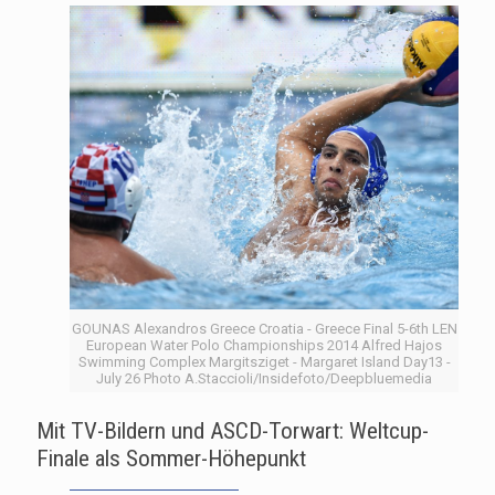
GOUNAS Alexandros Greece Croatia - Greece Final 5-6th LEN
European Water Polo Championships 2014 Alfred Hajos
Swimming Complex Margitsziget - Margaret Island Day13 -
July 26 Photo A.Staccioli/Insidefoto/Deepbluemedia
Mit TV-Bildern und ASCD-Torwart: Weltcup-
Finale als Sommer-Höhepunkt