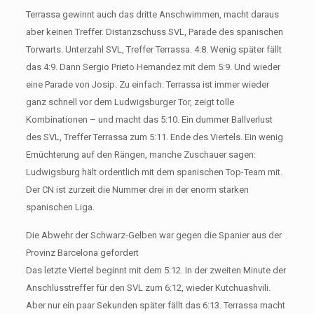
Terrassa gewinnt auch das dritte Anschwimmen, macht daraus
aber keinen Treffer. Distanzschuss SVL, Parade des spanischen
Torwarts. Unterzahl SVL, Treffer Terrassa. 4:8. Wenig später fällt
das 4:9. Dann Sergio Prieto Hernandez mit dem 5:9. Und wieder
eine Parade von Josip. Zu einfach: Terrassa ist immer wieder
ganz schnell vor dem Ludwigsburger Tor, zeigt tolle
Kombinationen – und macht das 5:10. Ein dummer Ballverlust
des SVL, Treffer Terrassa zum 5:11. Ende des Viertels. Ein wenig
Ernüchterung auf den Rängen, manche Zuschauer sagen:
Ludwigsburg hält ordentlich mit dem spanischen Top-Team mit.
Der CN ist zurzeit die Nummer drei in der enorm starken
spanischen Liga.
Die Abwehr der Schwarz-Gelben war gegen die Spanier aus der
Provinz Barcelona gefordert
Das letzte Viertel beginnt mit dem 5:12. In der zweiten Minute der
Anschlusstreffer für den SVL zum 6:12, wieder Kutchuashvili.
Aber nur ein paar Sekunden später fällt das 6:13. Terrassa macht