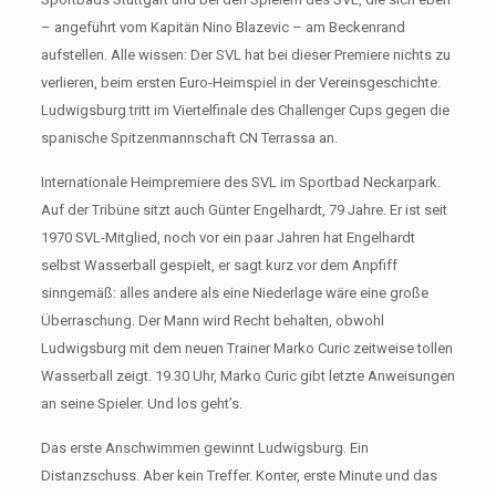
– angeführt vom Kapitän Nino Blazevic – am Beckenrand
aufstellen. Alle wissen: Der SVL hat bei dieser Premiere nichts zu
verlieren, beim ersten Euro-Heimspiel in der Vereinsgeschichte.
Ludwigsburg tritt im Viertelfinale des Challenger Cups gegen die
spanische Spitzenmannschaft CN Terrassa an.
Internationale Heimpremiere des SVL im Sportbad Neckarpark.
Auf der Tribüne sitzt auch Günter Engelhardt, 79 Jahre. Er ist seit
1970 SVL-Mitglied, noch vor ein paar Jahren hat Engelhardt
selbst Wasserball gespielt, er sagt kurz vor dem Anpfiff
sinngemäß: alles andere als eine Niederlage wäre eine große
Überraschung. Der Mann wird Recht behalten, obwohl
Ludwigsburg mit dem neuen Trainer Marko Curic zeitweise tollen
Wasserball zeigt. 19.30 Uhr, Marko Curic gibt letzte Anweisungen
an seine Spieler. Und los geht’s.
Das erste Anschwimmen gewinnt Ludwigsburg. Ein
Distanzschuss. Aber kein Treffer. Konter, erste Minute und das