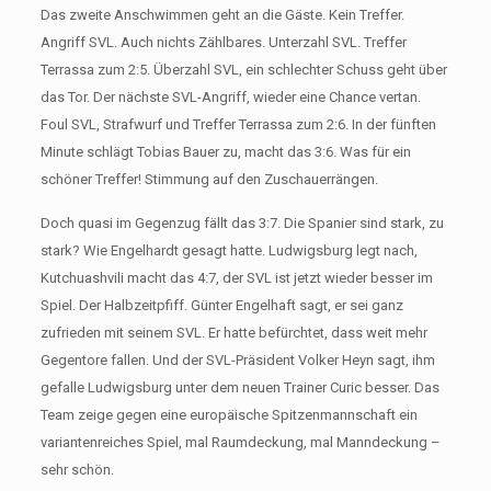
Das zweite Anschwimmen geht an die Gäste. Kein Treffer.
Angriff SVL. Auch nichts Zählbares. Unterzahl SVL. Treffer
Terrassa zum 2:5. Überzahl SVL, ein schlechter Schuss geht über
das Tor. Der nächste SVL-Angriff, wieder eine Chance vertan.
Foul SVL, Strafwurf und Treffer Terrassa zum 2:6. In der fünften
Minute schlägt Tobias Bauer zu, macht das 3:6. Was für ein
schöner Treffer! Stimmung auf den Zuschauerrängen.
Doch quasi im Gegenzug fällt das 3:7. Die Spanier sind stark, zu
stark? Wie Engelhardt gesagt hatte. Ludwigsburg legt nach,
Kutchuashvili macht das 4:7, der SVL ist jetzt wieder besser im
Spiel. Der Halbzeitpfiff. Günter Engelhaft sagt, er sei ganz
zufrieden mit seinem SVL. Er hatte befürchtet, dass weit mehr
Gegentore fallen. Und der SVL-Präsident Volker Heyn sagt, ihm
gefalle Ludwigsburg unter dem neuen Trainer Curic besser. Das
Team zeige gegen eine europäische Spitzenmannschaft ein
variantenreiches Spiel, mal Raumdeckung, mal Manndeckung –
sehr schön.