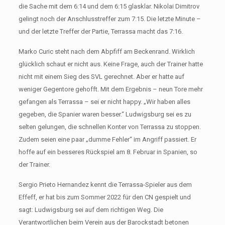
die Sache mit dem 6:14 und dem 6:15 glasklar. Nikolai Dimitrov
gelingt noch der Anschlusstreffer zum 7:15. Die letzte Minute –
und der letzte Treffer der Partie, Terrassa macht das 7:16.
Marko Curic steht nach dem Abpfiff am Beckenrand. Wirklich
glücklich schaut er nicht aus. Keine Frage, auch der Trainer hatte
nicht mit einem Sieg des SVL gerechnet. Aber er hatte auf
weniger Gegentore gehofft. Mit dem Ergebnis – neun Tore mehr
gefangen als Terrassa – sei er nicht happy. „Wir haben alles
gegeben, die Spanier waren besser.“ Ludwigsburg sei es zu
selten gelungen, die schnellen Konter von Terrassa zu stoppen.
Zudem seien eine paar „dumme Fehler“ im Angriff passiert. Er
hoffe auf ein besseres Rückspiel am 8. Februar in Spanien, so
der Trainer.
Sergio Prieto Hernandez kennt die Terrassa-Spieler aus dem
Effeff, er hat bis zum Sommer 2022 für den CN gespielt und
sagt: Ludwigsburg sei auf dem richtigen Weg. Die
Verantwortlichen beim Verein aus der Barockstadt betonen