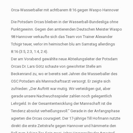
Orca-Wasserballer mit achtbarem 8:16 gegen Waspo Hannover
Die Potsdam Orcas bleiben in der Wasserball-Bundesliga ohne
Punktgewinn. Gegen den amtierenden Deutschen Meister Waspo
98 Hannover verkaufte sich das Team von Trainer Alexander
Tchigir teuer, verlor im heimischen blu am Samstag allerdings
8:16 (3:5, 2:3, 1:4, 2:4).
Der am Vorabend gewählte neue Abteilungsleiter der Potsdam
Orcas Dr. Lars Götz schaute von gewohnter Stelle am
Beckenrand zu, wo er bereits seit Jahren die Wasserballer des
OSC Potsdam als Mannschaftsarzt versorgt. Er zeigte sich
zufrieden: „Der Auftritt war mutig. Wir verteidigen gut, aber
gerade unsere Nachwuchsspieler zahlen noch gelegentlich
Lehrgeld. In der Gesamtentwicklung der Mannschaft ist die
Tendenz absolut verheißungsvoll.“ Gerade in der Anfangsphase
agierten die Orcas couragiert. Der 17-jährige Till Hofmann nutzte
direkt die erste Zeitstrafe gegen Hannover und hämmerte den