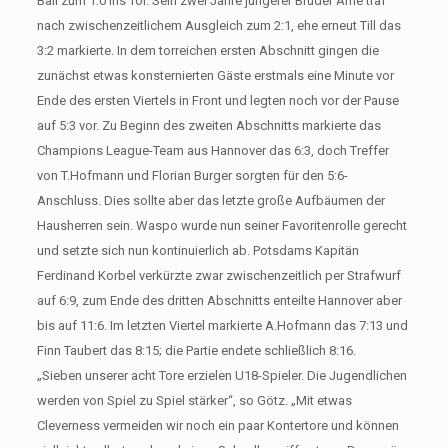
Ball zum 1:0 ins Tor. Sein zwei Jahre jüngerer Bruder Arne traf
nach zwischenzeitlichem Ausgleich zum 2:1, ehe erneut Till das
3:2 markierte. In dem torreichen ersten Abschnitt gingen die
zunächst etwas konsternierten Gäste erstmals eine Minute vor
Ende des ersten Viertels in Front und legten noch vor der Pause
auf 5:3 vor. Zu Beginn des zweiten Abschnitts markierte das
Champions League-Team aus Hannover das 6:3, doch Treffer
von T.Hofmann und Florian Burger sorgten für den 5:6-
Anschluss. Dies sollte aber das letzte große Aufbäumen der
Hausherren sein. Waspo wurde nun seiner Favoritenrolle gerecht
und setzte sich nun kontinuierlich ab. Potsdams Kapitän
Ferdinand Korbel verkürzte zwar zwischenzeitlich per Strafwurf
auf 6:9, zum Ende des dritten Abschnitts enteilte Hannover aber
bis auf 11:6. Im letzten Viertel markierte A.Hofmann das 7:13 und
Finn Taubert das 8:15; die Partie endete schließlich 8:16.
„Sieben unserer acht Tore erzielen U18-Spieler. Die Jugendlichen
werden von Spiel zu Spiel stärker“, so Götz. „Mit etwas
Cleverness vermeiden wir noch ein paar Kontertore und können