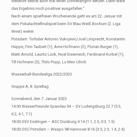
vielleicht selbst auch mal einen Schnellangriff setzen. Dann wäre
das Ergebnis noch positiver ausgefallen.“
Nach einem spielfreien Wochenende geht es am 22. Januar mit
dem Pokalachtelfinalspiel beim SV Blau-Weiß Bochum (2. Liga
West) weiter.
Potsdam: Torhüter Antonio Vukojevic/Joel Limprecht, Konstantin
Hüppe, Finn Taubert (1), Arne Hofmann (2), Florian Burger (1),
Matti Arnold, Lauritz Lück, Noel Eisenreich, Ferdinand Korbel (1),
Till Hofmann (3), Thilo Popp, Lu Meo Ulrich
Wasserball-Bundesliga 2022/2023
Gruppe A, 8. Spieltag
Sonnabend, den 7. Januar 2023
14:00 Wasserfreunde Spandau 04 – SV Ludwigsburg 22:7 (5:3,
6:2, 4:1, 7:1)
18:00 SSV Esslingen – ASC Duisburg 4:14 (1:1, 2:5, 0:3, 1:5)
18:00 OSC Potsdam – Waspo 98 Hannover 8:16 (3:5, 2:3, 1:4, 2:4)