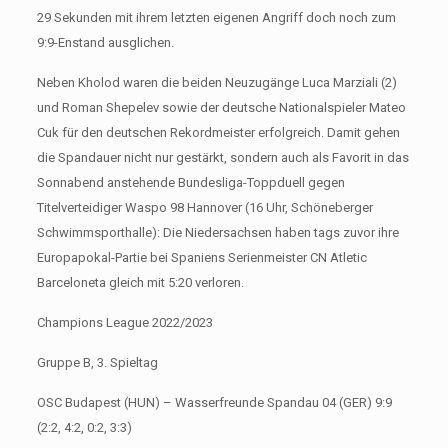
29 Sekunden mit ihrem letzten eigenen Angriff doch noch zum
9:9-Enstand ausglichen.
Neben Kholod waren die beiden Neuzugänge Luca Marziali (2)
und Roman Shepelev sowie der deutsche Nationalspieler Mateo
Cuk für den deutschen Rekordmeister erfolgreich. Damit gehen
die Spandauer nicht nur gestärkt, sondern auch als Favorit in das
Sonnabend anstehende Bundesliga-Toppduell gegen
Titelverteidiger Waspo 98 Hannover (16 Uhr, Schöneberger
Schwimmsporthalle): Die Niedersachsen haben tags zuvor ihre
Europapokal-Partie bei Spaniens Serienmeister CN Atletic
Barceloneta gleich mit 5:20 verloren.
Champions League 2022/2023
Gruppe B, 3. Spieltag
OSC Budapest (HUN) – Wasserfreunde Spandau 04 (GER) 9:9
(2:2, 4:2, 0:2, 3:3)