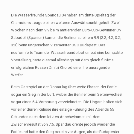
Die Wasserfreunde Spandau 04 haben am dritte Spieltag der
Chamoions League einen weiteren Auswärtspunkt geholt: Zwei
Wochen nach dem 9:9 beim amtierenden Euro-Cup-Gewinner CN
Sabadell (Spanien) kamen die Berliner zu einem 9:9 (2:2, 4:2, 0:2,
3:3) beim ungarischen Vizemeister OSC Budapest. Das
neuformierte Team der Wasserfreunde bot erneut eine kompakte
Vorstellung, hatte diesmal allerdings mit dem gleich fünfmal
erfolgreichen Russen Dmitri Kholod einen herausragenden
Werfer.
Beim Gastspiel an der Donau lag über weite Phasen der Partie
sogar ein Sieg in der Luft. wobei die Berliner beim Seitenwechsel
sogar einen 6:4-Vorsprung verzeichneten. Die Ungarn holten sich
vor einer dürren Kulisse ihre einzige Führung des Abends 55
Sekunden nach dem letzten Anschwimmen mit dem
Zwischenresultat von 7:6. Spandau drehte jedoch wieder die
Partie und hatte den Sieg bereits vor Augen, als die Budapester