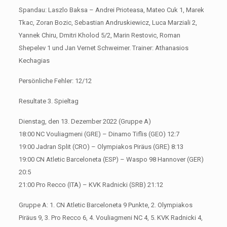
Spandau: Laszlo Baksa – Andrei Prioteasa, Mateo Cuk 1, Marek
Tkac, Zoran Bozic, Sebastian Andruskiewicz, Luca Marziali 2,
Yannek Chiru, Dmitri Kholod 5/2, Marin Restovic, Roman
Shepelev 1 und Jan Vernet Schweimer. Trainer: Athanasios
Kechagias
Persönliche Fehler: 12/12
Resultate 3. Spieltag
Dienstag, den 13. Dezember 2022 (Gruppe A)
18:00 NC Vouliagmeni (GRE) – Dinamo Tiflis (GEO) 12:7
19:00 Jadran Split (CRO) – Olympiakos Piräus (GRE) 8:13
19:00 CN Atletic Barceloneta (ESP) – Waspo 98 Hannover (GER)
20:5
21:00 Pro Recco (ITA) – KVK Radnicki (SRB) 21:12
Gruppe A: 1. CN Atletic Barceloneta 9 Punkte, 2. Olympiakos
Piräus 9, 3. Pro Recco 6, 4. Vouliagmeni NC 4, 5. KVK Radnicki 4,