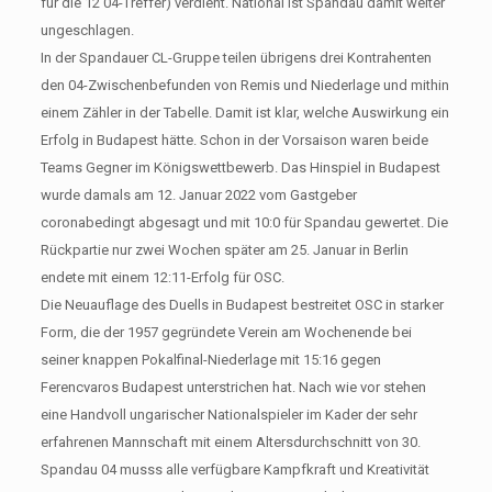
für die 12 04-Treffer) verdient. National ist Spandau damit weiter
ungeschlagen.
In der Spandauer CL-Gruppe teilen übrigens drei Kontrahenten
den 04-Zwischenbefunden von Remis und Niederlage und mithin
einem Zähler in der Tabelle. Damit ist klar, welche Auswirkung ein
Erfolg in Budapest hätte. Schon in der Vorsaison waren beide
Teams Gegner im Königswettbewerb. Das Hinspiel in Budapest
wurde damals am 12. Januar 2022 vom Gastgeber
coronabedingt abgesagt und mit 10:0 für Spandau gewertet. Die
Rückpartie nur zwei Wochen später am 25. Januar in Berlin
endete mit einem 12:11-Erfolg für OSC.
Die Neuauflage des Duells in Budapest bestreitet OSC in starker
Form, die der 1957 gegründete Verein am Wochenende bei
seiner knappen Pokalfinal-Niederlage mit 15:16 gegen
Ferencvaros Budapest unterstrichen hat. Nach wie vor stehen
eine Handvoll ungarischer Nationalspieler im Kader der sehr
erfahrenen Mannschaft mit einem Altersdurchschnitt von 30.
Spandau 04 musss alle verfügbare Kampfkraft und Kreativität