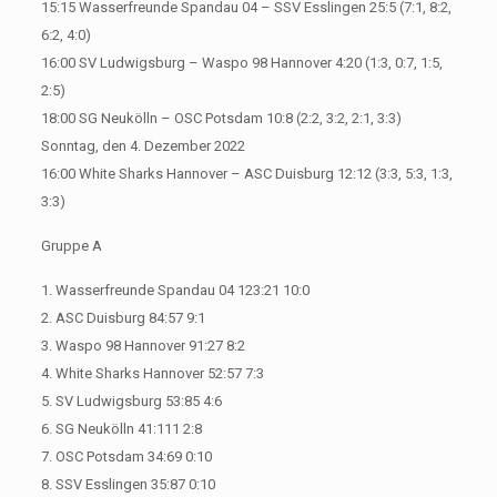
15:15 Wasserfreunde Spandau 04 – SSV Esslingen 25:5 (7:1, 8:2,
6:2, 4:0)
16:00 SV Ludwigsburg – Waspo 98 Hannover 4:20 (1:3, 0:7, 1:5,
2:5)
18:00 SG Neukölln – OSC Potsdam 10:8 (2:2, 3:2, 2:1, 3:3)
Sonntag, den 4. Dezember 2022
16:00 White Sharks Hannover – ASC Duisburg 12:12 (3:3, 5:3, 1:3,
3:3)
Gruppe A
1. Wasserfreunde Spandau 04 123:21 10:0
2. ASC Duisburg 84:57 9:1
3. Waspo 98 Hannover 91:27 8:2
4. White Sharks Hannover 52:57 7:3
5. SV Ludwigsburg 53:85 4:6
6. SG Neukölln 41:111 2:8
7. OSC Potsdam 34:69 0:10
8. SSV Esslingen 35:87 0:10