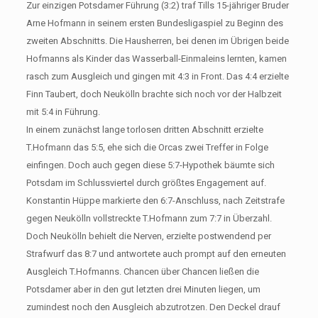
Zur einzigen Potsdamer Führung (3:2) traf Tills 15-jähriger Bruder
Arne Hofmann in seinem ersten Bundesligaspiel zu Beginn des
zweiten Abschnitts. Die Hausherren, bei denen im Übrigen beide
Hofmanns als Kinder das Wasserball-Einmaleins lernten, kamen
rasch zum Ausgleich und gingen mit 4:3 in Front. Das 4:4 erzielte
Finn Taubert, doch Neukölln brachte sich noch vor der Halbzeit
mit 5:4 in Führung.
In einem zunächst lange torlosen dritten Abschnitt erzielte
T.Hofmann das 5:5, ehe sich die Orcas zwei Treffer in Folge
einfingen. Doch auch gegen diese 5:7-Hypothek bäumte sich
Potsdam im Schlussviertel durch größtes Engagement auf.
Konstantin Hüppe markierte den 6:7-Anschluss, nach Zeitstrafe
gegen Neukölln vollstreckte T.Hofmann zum 7:7 in Überzahl.
Doch Neukölln behielt die Nerven, erzielte postwendend per
Strafwurf das 8:7 und antwortete auch prompt auf den erneuten
Ausgleich T.Hofmanns. Chancen über Chancen ließen die
Potsdamer aber in den gut letzten drei Minuten liegen, um
zumindest noch den Ausgleich abzutrotzen. Den Deckel drauf