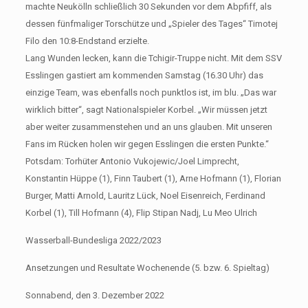
machte Neukölln schließlich 30 Sekunden vor dem Abpfiff, als
dessen fünfmaliger Torschütze und „Spieler des Tages“ Timotej
Filo den 10:8-Endstand erzielte.
Lang Wunden lecken, kann die Tchigir-Truppe nicht. Mit dem SSV
Esslingen gastiert am kommenden Samstag (16.30 Uhr) das
einzige Team, was ebenfalls noch punktlos ist, im blu. „Das war
wirklich bitter“, sagt Nationalspieler Korbel. „Wir müssen jetzt
aber weiter zusammenstehen und an uns glauben. Mit unseren
Fans im Rücken holen wir gegen Esslingen die ersten Punkte.“
Potsdam: Torhüter Antonio Vukojewic/Joel Limprecht,
Konstantin Hüppe (1), Finn Taubert (1), Arne Hofmann (1), Florian
Burger, Matti Arnold, Lauritz Lück, Noel Eisenreich, Ferdinand
Korbel (1), Till Hofmann (4), Flip Stipan Nadj, Lu Meo Ulrich
Wasserball-Bundesliga 2022/2023
Ansetzungen und Resultate Wochenende (5. bzw. 6. Spieltag)
Sonnabend, den 3. Dezember 2022