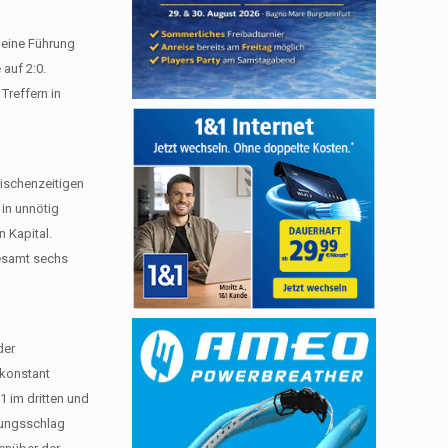
 eine Führung
 auf 2:0.
 Treffern in
ischenzeitigen
 in unnötig
 Kapital.
gesamt sechs
der
 konstant
1 im dritten und
eiungsschlag