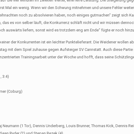
uf die vier Minuten im zweiten Viertel, eine reife Leistung. Die Steigerung ge
erst Mal ein wenig. Wenn wir den Schwung mitnehmen und unsere Fehler weiter
is Weihnachten noch zu absolvieren haben, noch einiges gutmachen“ zeigt sich 
n, das es von selber läuft, die Konkurrenz schläft nicht und wir müssen denno
ch auswärts liefern, sonst wird es trotzdem eng am Ende“ fügte er noch hinzu
iner der Konkurrenten ist ein leichter Punktelieferant. Die Weidener wollen abe
g mit dem Spiel zuhause gegen Aufsteiger SV Cannstatt. Auch diese Partie is
 konzentrierten Trainingsarbeit unter der Woche und hofft, dass seine Schützlin
, 3:4)
mmer (Coburg)
olaj Neumann (1 Tor), Dennis Underberg, Louis Brunner, Thomas Kick, Dennis Rei
, Sean Ryder (2) und Stepan Rezek (4)