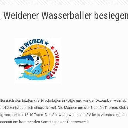
 Weidener Wasserballer besiege
ller nach den letzten drei Niederlagen in Folge und vor der Dezember-Heimspie
rpfälzer tatsächlich eindrucksvoll. Die Mannen um den Kapitän Thomas Kick 
erdient mit 15:10 Toren. Den Schwung wollen die SV-ler jetzt unbedingt in d
 Cannstatt am kommenden Samstag in der Thermenwelt.