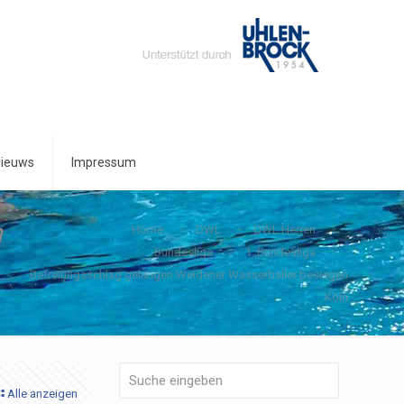
ieuws
Impressum
n
Home
DWL
DWL Herren
Bundesliga
1. Bundesliga
Befreiungsschlag gelungen Weidener Wasserballer besiegen
Köln
Alle anzeigen