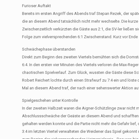
Furioser Auftakt
Bereits im ersten Angriff des Abends traf Stepan Rezek, der spät
die an diesem Abend tatsächlich nicht mehr wechselte. Die kurze Z
Zwischenzeitlich verkürzten die Gäste aus 2:1, die SV-ler ließen si
Folge zum vielversprechenden 6:1 Zwischenstand. Kurz vor Ende 
Schwächephase überstanden
Direkt zum Beginn des zweiten Viertels bemühten sich die Doms
6:4. In den ersten vier Minuten des Viertels verloren die Max-Rege
chaotischen Spielverlauf. Zum Glück, wussten die Gäste diese Sc
Robert Reichert lochte durch einen Strafwurf zu 7:4 ein und löste
Mal an diesem Abend traf, der nach einer sehenswerter Aktion au
Spielgeschehen unter Kontrolle
In der zweiten Halbzeit waren die Aigner-Schützlinge zwar nicht m
Abschlussschwäche der Geäste an diesem Abend und schafften es,
gehalten werden konnte und die Partie nicht mehr die Gefahr lie
3:4 im letzten Viertel verwalteten die Weidener das Spiel gekonn