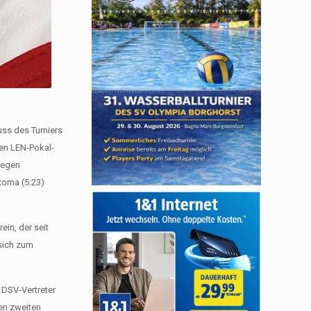
ss des Turniers
ren LEN-Pokal-
gegen
Roma (5:23)
in, der seit
 sich zum
 DSV-Vertreter
en zweiten