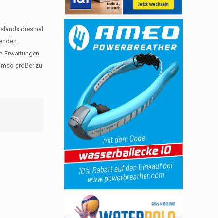
sslands diesmal
henden
en Erwartungen
 umso größer zu