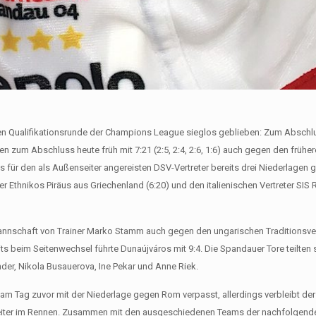
en Qualifikationsrunde der Champions League sieglos geblieben: Zum Abschlu
en zum Abschluss heute früh mit 7:21 (2:5, 2:4, 2:6, 1:6) auch gegen den frühe
 für den als Außenseiter angereisten DSV-Vertreter bereits drei Niederlagen 
Ethnikos Piräus aus Griechenland (6:20) und den italienischen Vertreter SIS 
annschaft von Trainer Marko Stamm auch gegen den ungarischen Traditionsvere
eits beim Seitenwechsel führte Dunaújváros mit 9:4. Die Spandauer Tore teilten
r, Nikola Busauerova, Ine Pekar und Anne Riek.
 am Tag zuvor mit der Niederlage gegen Rom verpasst, allerdings verbleibt der
weiter im Rennen. Zusammen mit den ausgeschiedenen Teams der nachfolgend