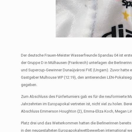
Der deutsche Frauen-Meister Wasserfreunde Spandau 04 ist erst
der Gruppe D in Mülhausen (Frankreich) unterlagen die Berlinerinn
und Supercup-Gewinner Dunaújvárosi FVE (Ungarn). Zuvor hatte es
Gastgeber Mulhouse WP (12:19), den amtierenden LEN-Pokalsieger 
gegeben.
Zum Abschluss des Fünferturniers gab es für die neuformierte M
Jahrzehnten im Europapokal vertreten ist, nicht viel zu holen. Ber
Abschluss Emmerson Houghton (2), Emma-Eliza Koch, Megan Linde
Platz drei und das Weiterkommen hatten die Berlinerinnen bereits
in den neugestalteten Europapokalwettbewerben international 