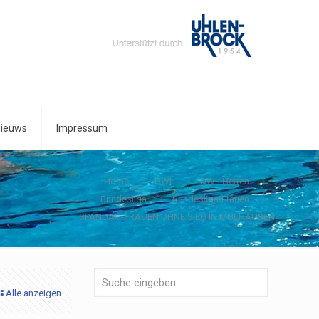
ieuws
Impressum
Home
DWL
DWL Herren
Bundesliga
Bundesliga-Frauen
SPANDAU-FRAUEN OHNE SIEG IN MÜLHAUSEN
Alle anzeigen