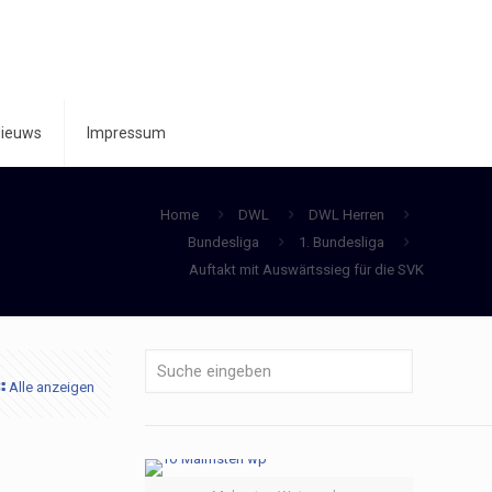
ieuws
Impressum
Home
DWL
DWL Herren
Bundesliga
1. Bundesliga
Auftakt mit Auswärtssieg für die SVK
Alle anzeigen