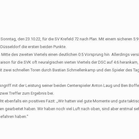
Sonntag, den 23.10.22, für die SV Krefeld 72 nach Plan. Mit einem sicheren 5:9 
Düsseldorf die ersten beiden Punkte.
Mitte des zweiten Viertels einen deutlichen 0:5 Vorsprung hin. Allerdings ver
aison für die SVK oft neuralgischen vierten Viertels der DSC auf 4:6 herankam,
. Mit zwei schnellen Toren durch Bastian Schmellenkamp und den Spieler des T
ngriff mit der Leistung seiner beiden Centerspieler Anton Laug und Ben Boffe
zwei Treffer zum Ergebnis bei.
 ebenfalls ein positives Fazit: „Wir hatten viel gute Momente und gute taktis
n gearbeitet haben. Wir haben noch viel Luft nach oben, sind aber erstmal seh
gefahren haben.“