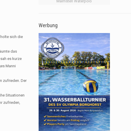
Malmsten Waterpolo
Werbung
holte sich die
säumte das
 sah es kurze
ages Manni
n zufrieden. Der
che Situationen
r zufrieden,