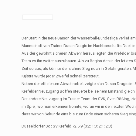
Der Start in die neue Saison der Wasserball-Bundesliga verlief am 
Mannschaft von Trainer Dusan Dragic im Nachbarschafts-Duell in 
Aus der gewohnt sicheren Abwehr heraus legten die Krefelder bis 
Team es ihn weiter auszubauen. Als zu Beginn des in der letzten S
Zeit so aus, als könnte der sichere Sieg noch in Gefahr geraten
Kijlstra wurde jeder Zweifel schnell zerstreut.
Neben der effizienten Abwehrarbeit zeigte sich Dusan Dragic im A
Krefelder Neuzugang Boffen steuerte bei seinem Einstand gleich 
Der andere Neuzugang im Trainer-Team der SVK, Sven Rößing, zieht
im Spiel, wo man erkennen konnte, woran wir in den letzten Woche
dass wir von Sekunde eins bis zum Ende einen sicheren Sieg ein
Düsseldorfer Sc : SV Krefeld 72 5:9 (0:2; 1:3; 2:1; 2:3)