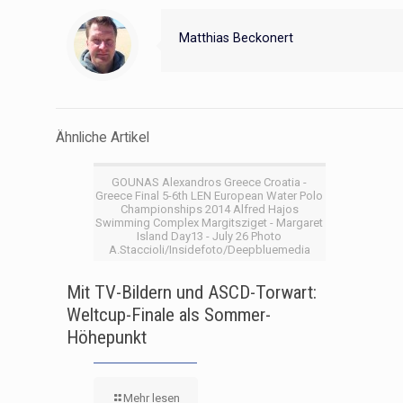
Matthias Beckonert
Ähnliche Artikel
GOUNAS Alexandros Greece Croatia -
Greece Final 5-6th LEN European Water Polo
Championships 2014 Alfred Hajos
Swimming Complex Margitsziget - Margaret
Island Day13 - July 26 Photo
A.Staccioli/Insidefoto/Deepbluemedia
Mit TV-Bildern und ASCD-Torwart:
Weltcup-Finale als Sommer-
Höhepunkt
Mehr lesen