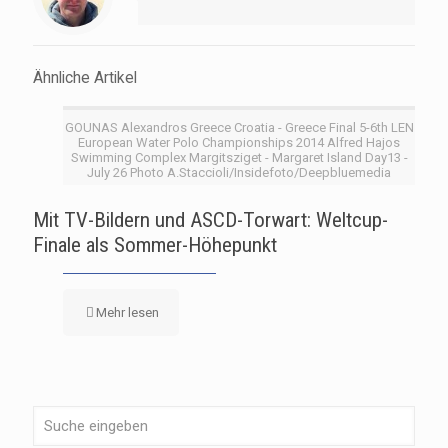
Ähnliche Artikel
GOUNAS Alexandros Greece Croatia - Greece Final 5-6th LEN
European Water Polo Championships 2014 Alfred Hajos
Swimming Complex Margitsziget - Margaret Island Day13 -
July 26 Photo A.Staccioli/Insidefoto/Deepbluemedia
Mit TV-Bildern und ASCD-Torwart: Weltcup-
Finale als Sommer-Höhepunkt
Mehr lesen