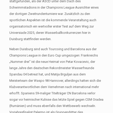
stattgefunden, als der ASCD unter dem Dach des
Schwimmstadions in der Champions League Ausrichter eines
der dortigen Zweitrundenturniere war. Zusätzlich zu den
sportlichen Aspekten ist die kommende Veranstaltung auch
organisatorisch ein wertvoller erster Test auf dem Weg zur
Universiade 2025, deren Wasserballkonkurrenzen hier in
Duisburg stattfinden werden.
Neben Duisburg sind auch Tourcoing und Barcelona aus der
Champions League in den Euro Cup umgezogen: Frankreichs
„Nummer drei“ ist die neue Heimat von Petar Kovacevic, der
lange Jahre den deutschen Rekordmeister Wasserfreunde
Spandau 04 betreut hat, und Matija Brguljan aus dem
Meisterteam der Waspo 98 Hannover, allerdings hatten sich die
Klubverantwortlichen dem Vernehmen nach international mehr
erhofft. Spaniens 59-maliger Titelträger CN Barcelona verlor
sogar vor heimischer Kulisse das letzte Spiel gegen CSM Oradea
(Rumänien) und muss ebenfalls den Wettbewerb wechseln.
Vorjahresfinalist Palermo ist als Gruppendritter des