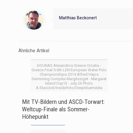
Matthias Beckonert
Ähnliche Artikel
GOUNAS Alexandros Greece Croatia -
Greece Final 5-6th LEN European Water Polo
Championships 2014 Alfred Hajos
Swimming Complex Margitsziget - Margaret
Island Day13 - July 26 Photo
A.Staccioli/Insidefoto/Deepbluemedia
Mit TV-Bildern und ASCD-Torwart:
Weltcup-Finale als Sommer-
Höhepunkt