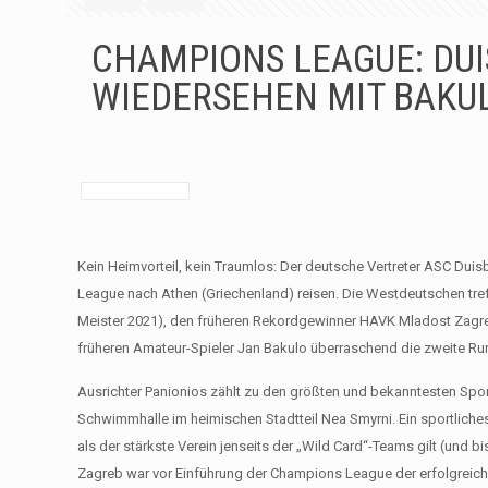
CHAMPIONS LEAGUE: DUI
WIEDERSEHEN MIT BAKU
Kein Heimvorteil, kein Traumlos: Der deutsche Vertreter ASC Dui
League nach Athen (Griechenland) reisen. Die Westdeutschen treff
Meister 2021), den früheren Rekordgewinner HAVK Mladost Zagreb 
früheren Amateur-Spieler Jan Bakulo überraschend die zweite Run
Ausrichter Panionios zählt zu den größten und bekanntesten Sport
Schwimmhalle im heimischen Stadtteil Nea Smyrni. Ein sportliches 
als der stärkste Verein jenseits der „Wild Card“-Teams gilt (und 
Zagreb war vor Einführung der Champions League der erfolgreich