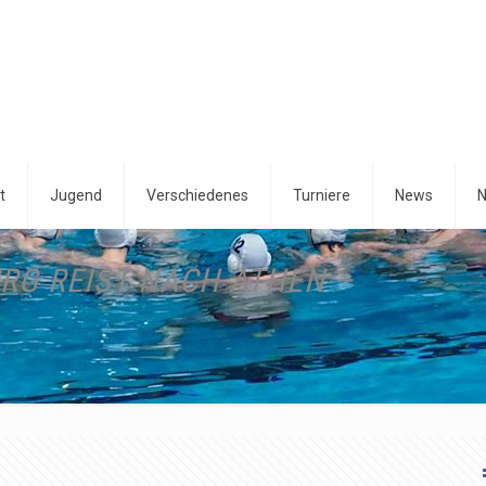
t
Jugend
Verschiedenes
Turniere
News
N
RG REIST NACH ATHEN –