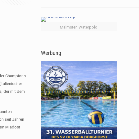
Malmsten Waterpolo
Werbung
 der Champions
italienischer
s, der mit dem
kannten
on seit Jahren
rein Mladost