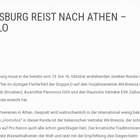
SBURG REIST NACH ATHEN –
LO
sburg muss in der bereits vom 13. bis 16. Oktober anstehenden zweiten Runde
en im dortigen Fünferfeld der Gruppe D auf den Vorjahresvierten AN Brescia (
(Kroatien), Ausrichter Panionios GSS und den litauische Vertreter EVK Zaiba
de erreicht hat.
vereinen in Athen. Gespielt wird wahrscheinlich in der international wenig be
„Horrorlos“ in dieser Runde ist der italienischen Vertreter AN Brescia, der sch
bis auf Pro Recco auch alle schon geschlagen hat). Der kroatische Traditionsve
ste Wasserballverein der Welt und reist mit der Empfehlung des Sieges beim