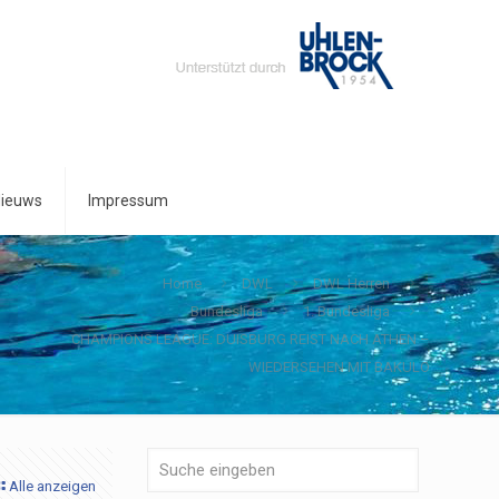
ieuws
Impressum
Home
DWL
DWL Herren
Bundesliga
1. Bundesliga
CHAMPIONS LEAGUE: DUISBURG REIST NACH ATHEN –
WIEDERSEHEN MIT BAKULO
Alle anzeigen